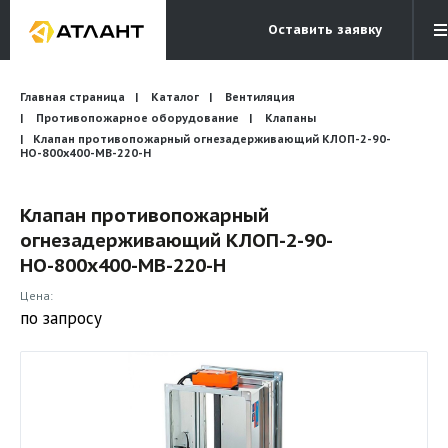
Оставить заявку
Электронная почта
Главная страница
Каталог
Вентиляция
Бесплатный звонок
info@atlantcompany.ru
8 (495) 532-45-07
Противопожарное оборудование
Клапаны
Клапан противопожарный огнезадерживающий КЛОП-2-90-
НО-800х400-МВ-220-Н
Акции
Бренды
Клапан противопожарный
огнезадерживающий КЛОП-2-90-
Каталоги
НО-800х400-МВ-220-Н
Бланки запросов
Цена:
по запросу