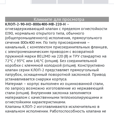
Кликните для просмотра
КЛОП-2-90-НО-800х400-МВ-220-Н
–
огнезадерживающий клапан с пределом огнестойкости
EI90, нормально открытого типа, обычного
(общепромышленного) исполнения, прямоугольного
сечения 800х400 мм. По типу присоединения –
канальный, с комплектом присоединительных фланцев,
с электромеханическим приводом с возвратной
пружиной марки BELIMO на 220 (В) и ТРУ стандартно на
72°С / 93°С или 141°С (опция). Без соединительной
коробки с клеммной колодкой (опция). Конструктивно
клапан серии КЛОП-2 представляет прямоугольный
патрубок, оснащенный поворотной заслонкой. Привод
устанавливается снаружи корпуса.
Материал – корпус выполнен из оцинкованной стали,
по запросу возможно изготовление из нержавеющей
стали (опция). Внутренняя заслонка заполняется
материалом с качественными теплоизолирующими и
огнестойкими характеристиками.
Клапаны КЛОП-2 изготавливаются исключительно в
канальном исполнении. Работоспособность клапана не