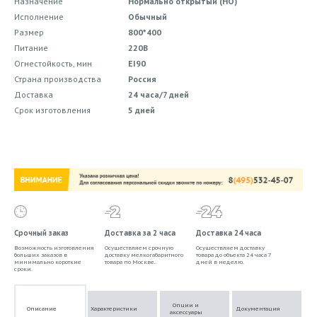
Назначение
Нормально открытый (НО)
Исполнение
Обычный
Размер
800*400
Питание
220В
Огнестойкость, мин
EI90
Страна производства
Россия
Доставка
24 часа/7 дней
Срок изготовления
5 дней
Срочный заказ
Доставка за 2 часа
Доставка 24 часа
Возможность изготовления
Осуществляем срочную
Осуществляем доставку
больших заказов в
доставку мелкогабаритного
товара до объекта 24 часа 7
минимально короткие
товара по Москве.
дней в неделю.
сроки.
Опции и
Описание
Характеристики
Документация
аксессуары