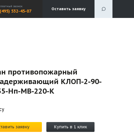
сплатный звонок
Оставить заявку
 (495) 532-45-07
ан противопожарный
задерживающий КЛОП-2-90-
55-Нп-МВ-220-К
су
тавить заявку
Купить в 1 клик