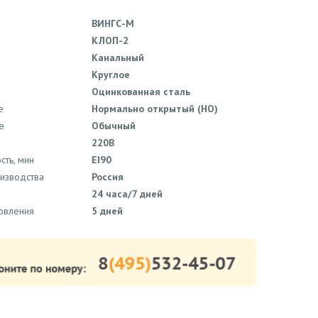
ВИНГС-М
КЛОП-2
Канальный
Круглое
Оцинкованная сталь
е
Нормально открытый (НО)
е
Обычный
220В
сть, мин
EI90
оизводства
Россия
24 часа/7 дней
товления
5 дней