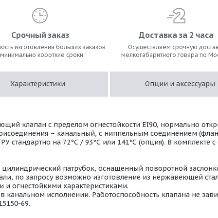
Срочный заказ
Доставка за 2 часа
ость изготовления больших заказов
Осуществляем срочную достав
 минимально короткие сроки.
мелкогабаритного товара по Мо
Характеристики
Опции и аксессуары
ющий клапан с пределом огнестойкости EI90, нормально отк
 присоединения – канальный, с ниппельным соединением (фла
РУ стандартно на 72°С / 93°С или 141°С (опция). В комплекте
т цилиндрический патрубок, оснащенный поворотной заслонко
ли, по запросу возможно изготовление из нержавеющей стали 
 и огнестойкими характеристиками.
 канальном исполнении. Работоспособность клапана не завис
15150-69.