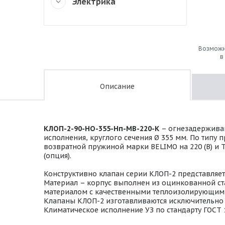
Электрика
Возможн
в
Описание
КЛОП-2-90-НО-355-Нп-МВ-220-К
– огнезадержива
исполнения, круглого сечения Ø 355 мм. По типу
возвратной пружиной марки BELIMO на 220 (В) и Т
(опция).
Конструктивно клапан серии КЛОП-2 представляе
Материал – корпус выполнен из оцинкованной ста
материалом с качественными теплоизолирующими
Клапаны КЛОП-2 изготавливаются исключительно в
Климатическое исполнение УЗ по стандарту ГОСТ 