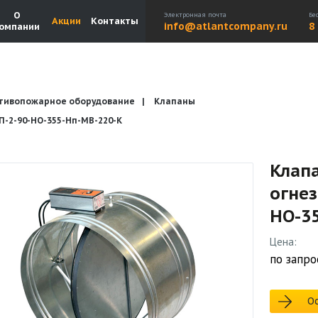
О
Электронная почта
Бе
Акции
Контакты
info@atlantcompany.ru
8
омпании
тивопожарное оборудование
Клапаны
Акции
Бренды
Каталоги
Бланки запросов
2-90-НО-355-Нп-МВ-220-К
Клап
огне
НО-3
Цена:
по запро
Ос