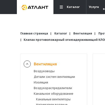
Каталог
Услуги
к
Главная страница
Каталог
Вентиляция
Про
Клапан противопожарный огнезадерживающий КЛОП-
Вентиляция
Вентиляция
Воздуховоды
Кондиционирование
Детали систем вентиляции
Изоляция
Отопление и водоснабжение
Воздухораспределители
Канальное оборудование
Канальные вентиляторы
Электрика
Нагреватели водяные