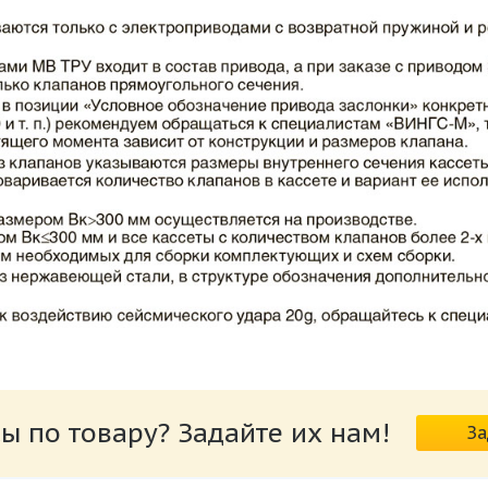
ВИНГС-М КЛОП-2.pdf
ы по товару? Задайте их нам!
За
риводов КЛОП-2.pdf