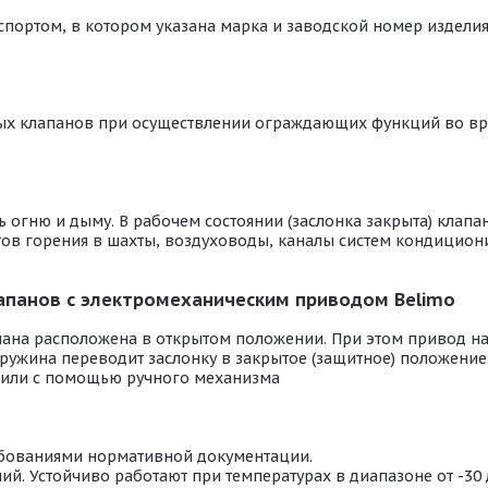
портом, в котором указана марка и заводской номер изделия
ых клапанов при осуществлении ограждающих функций во в
огню и дыму. В рабочем состоянии (заслонка закрыта) клапан
ентов горения в шахты, воздуховоды, каналы систем кондици
панов с электромеханическим приводом Belimo
пана расположена в открытом положении. При этом привод н
ружина переводит заслонку в закрытое (защитное) положение
 или с помощью ручного механизма
ебованиями нормативной документации.
й. Устойчиво работают при температурах в диапазоне от -30