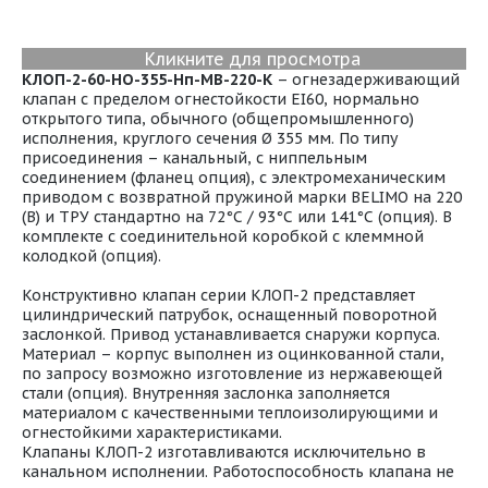
Кликните для просмотра
КЛОП-2-60-НО-355-Нп-МВ-220-К
– огнезадерживающий
клапан с пределом огнестойкости EI60, нормально
открытого типа, обычного (общепромышленного)
исполнения, круглого сечения Ø 355 мм. По типу
присоединения – канальный, с ниппельным
соединением (фланец опция), с электромеханическим
приводом с возвратной пружиной марки BELIMO на 220
(В) и ТРУ стандартно на 72°С / 93°С или 141°С (опция). В
комплекте с соединительной коробкой с клеммной
колодкой (опция).
Конструктивно клапан серии КЛОП-2 представляет
цилиндрический патрубок, оснащенный поворотной
заслонкой. Привод устанавливается снаружи корпуса.
Материал – корпус выполнен из оцинкованной стали,
по запросу возможно изготовление из нержавеющей
стали (опция). Внутренняя заслонка заполняется
материалом с качественными теплоизолирующими и
огнестойкими характеристиками.
Клапаны КЛОП-2 изготавливаются исключительно в
канальном исполнении. Работоспособность клапана не