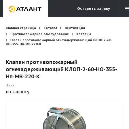
Оставить заявку
Электронная почта
Главная страница
Каталог
Вентиляция
Бесплатный звонок
info@atlantcompany.ru
8 (495) 532-45-07
Противопожарное оборудование
Клапаны
Клапан противопожарный огнезадерживающий КЛОП-2-60-
НО-355-Нп-МВ-220-К
Акции
Бренды
Клапан противопожарный
огнезадерживающий КЛОП-2-60-НО-355-
Каталоги
Нп-МВ-220-К
Бланки запросов
Цена:
по запросу