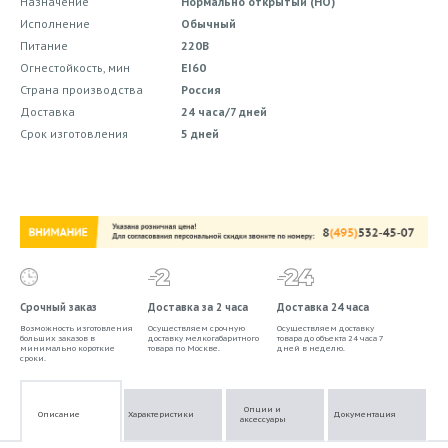
Назначение
Нормально открытый (НО)
Исполнение
Обычный
Питание
220В
Огнестойкость, мин
EI60
Страна производства
Россия
Доставка
24 часа/7 дней
Срок изготовления
5 дней
Срочный заказ
Доставка за 2 часа
Доставка 24 часа
Возможность изготовления
Осуществляем срочную
Осуществляем доставку
больших заказов в
доставку мелкогабаритного
товара до объекта 24 часа 7
минимально короткие
товара по Москве.
дней в неделю.
сроки.
Опции и
Описание
Характеристики
Документация
аксессуары