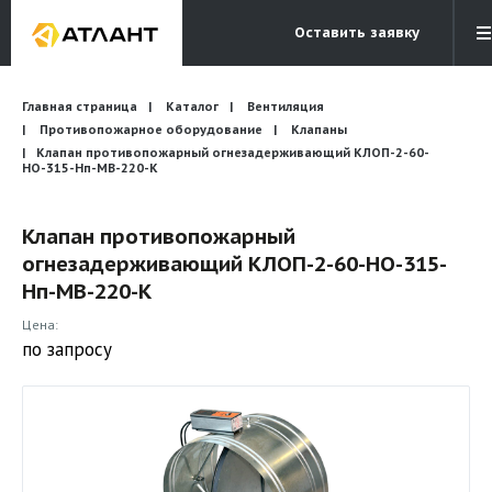
Оставить заявку
Электронная почта
Главная страница
Каталог
Вентиляция
Бесплатный звонок
info@atlantcompany.ru
8 (495) 532-45-07
Противопожарное оборудование
Клапаны
Клапан противопожарный огнезадерживающий КЛОП-2-60-
НО-315-Нп-МВ-220-К
Акции
Бренды
Клапан противопожарный
огнезадерживающий КЛОП-2-60-НО-315-
Каталоги
Нп-МВ-220-К
Бланки запросов
Цена:
по запросу