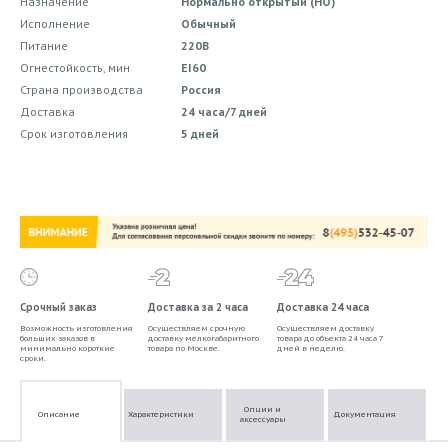
Назначение
Нормально открытый (НО)
Исполнение
Обычный
Питание
220В
Огнестойкость, мин
EI60
Страна производства
Россия
Доставка
24 часа/7 дней
Срок изготовления
5 дней
Срочный заказ
Доставка за 2 часа
Доставка 24 часа
Возможность изготовления
Осуществляем срочную
Осуществляем доставку
больших заказов в
доставку мелкогабаритного
товара до объекта 24 часа 7
минимально короткие
товара по Москве.
дней в неделю.
сроки.
Опции и
Описание
Характеристики
Документация
аксессуары