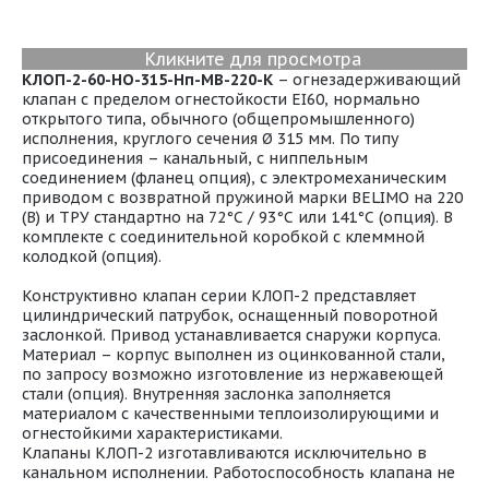
Кликните для просмотра
КЛОП-2-60-НО-315-Нп-МВ-220-К
– огнезадерживающий
клапан с пределом огнестойкости EI60, нормально
открытого типа, обычного (общепромышленного)
исполнения, круглого сечения Ø 315 мм. По типу
присоединения – канальный, с ниппельным
соединением (фланец опция), с электромеханическим
приводом с возвратной пружиной марки BELIMO на 220
(В) и ТРУ стандартно на 72°С / 93°С или 141°С (опция). В
комплекте с соединительной коробкой с клеммной
колодкой (опция).
Конструктивно клапан серии КЛОП-2 представляет
цилиндрический патрубок, оснащенный поворотной
заслонкой. Привод устанавливается снаружи корпуса.
Материал – корпус выполнен из оцинкованной стали,
по запросу возможно изготовление из нержавеющей
стали (опция). Внутренняя заслонка заполняется
материалом с качественными теплоизолирующими и
огнестойкими характеристиками.
Клапаны КЛОП-2 изготавливаются исключительно в
канальном исполнении. Работоспособность клапана не