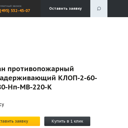
сплатный звонок
Оставить заявку
 (495) 532-45-07
ан противопожарный
задерживающий КЛОП-2-60-
80-Нп-МВ-220-К
су
тавить заявку
Купить в 1 клик