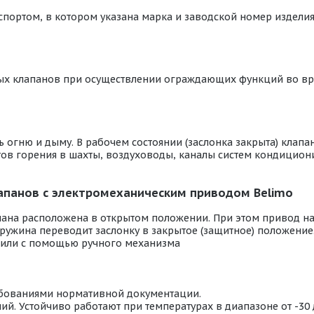
портом, в котором указана марка и заводской номер изделия
ых клапанов при осуществлении ограждающих функций во в
огню и дыму. В рабочем состоянии (заслонка закрыта) клапан
ентов горения в шахты, воздуховоды, каналы систем кондици
панов с электромеханическим приводом Belimo
пана расположена в открытом положении. При этом привод н
ружина переводит заслонку в закрытое (защитное) положение
 или с помощью ручного механизма
ебованиями нормативной документации.
й. Устойчиво работают при температурах в диапазоне от -30