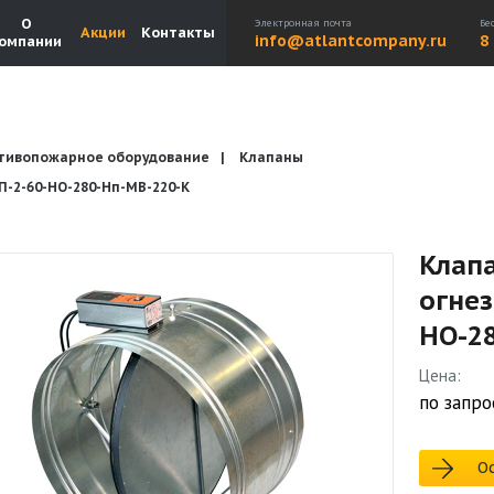
О
Электронная почта
Бе
Акции
Контакты
info@atlantcompany.ru
8
омпании
тивопожарное оборудование
Клапаны
Акции
Бренды
Каталоги
Бланки запросов
2-60-НО-280-Нп-МВ-220-К
Клап
огне
НО-2
Цена:
по запро
Ос