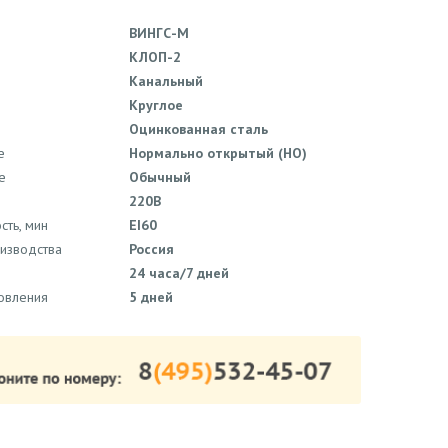
ВИНГС-М
КЛОП-2
Канальный
Круглое
Оцинкованная сталь
е
Нормально открытый (НО)
е
Обычный
220В
сть, мин
EI60
оизводства
Россия
24 часа/7 дней
товления
5 дней