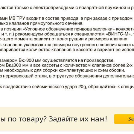
ВИНГС-М КЛОП-2.pdf
ы по товару? Задайте их нам!
За
риводов КЛОП-2.pdf