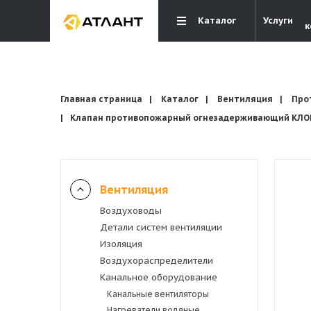
Каталог
Услуги
к
Главная страница
Каталог
Вентиляция
Про
Клапан противопожарный огнезадерживающий КЛОП-
Вентиляция
Вентиляция
Воздуховоды
Кондиционирование
Детали систем вентиляции
Изоляция
Отопление и водоснабжение
Воздухораспределители
Канальное оборудование
Канальные вентиляторы
Электрика
Нагреватели водяные