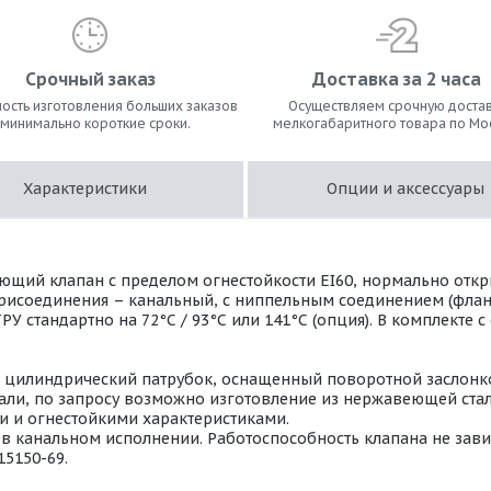
Срочный заказ
Доставка за 2 часа
ость изготовления больших заказов
Осуществляем срочную достав
 минимально короткие сроки.
мелкогабаритного товара по Мо
Характеристики
Опции и аксессуары
ющий клапан с пределом огнестойкости EI60, нормально отк
 присоединения – канальный, с ниппельным соединением (фла
РУ стандартно на 72°С / 93°С или 141°С (опция). В комплекте
т цилиндрический патрубок, оснащенный поворотной заслонко
ли, по запросу возможно изготовление из нержавеющей стали 
 и огнестойкими характеристиками.
 канальном исполнении. Работоспособность клапана не завис
15150-69.