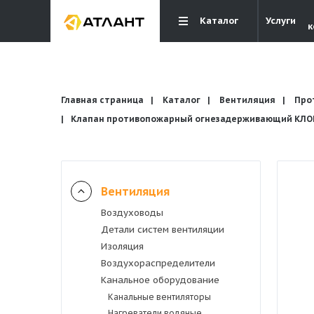
Каталог
Услуги
к
Главная страница
Каталог
Вентиляция
Про
Клапан противопожарный огнезадерживающий КЛОП-
Вентиляция
Вентиляция
Воздуховоды
Кондиционирование
Детали систем вентиляции
Изоляция
Отопление и водоснабжение
Воздухораспределители
Канальное оборудование
Канальные вентиляторы
Электрика
Нагреватели водяные