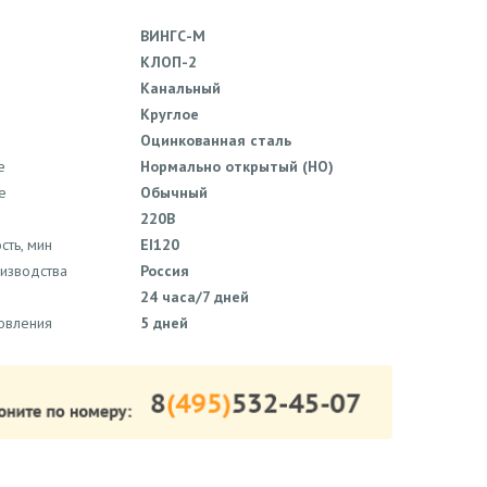
ВИНГС-М
КЛОП-2
Канальный
Круглое
Оцинкованная сталь
е
Нормально открытый (НО)
е
Обычный
220В
сть, мин
EI120
оизводства
Россия
24 часа/7 дней
товления
5 дней