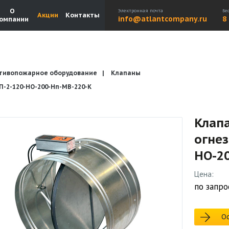
О
Электронная почта
Бе
Акции
Контакты
info@atlantcompany.ru
8
омпании
тивопожарное оборудование
Клапаны
Акции
Бренды
Каталоги
Бланки запросов
2-120-НО-200-Нп-МВ-220-К
Клап
огне
НО-2
Цена:
по запро
Ос