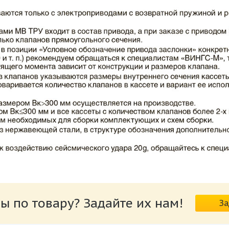
ВИНГС-М КЛОП-2.pdf
ы по товару? Задайте их нам!
За
риводов КЛОП-2.pdf