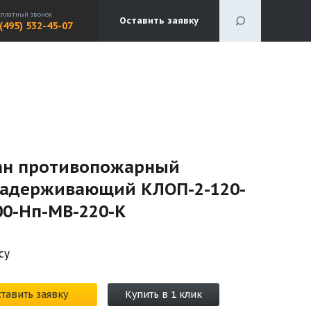
сплатный звонок
Оставить заявку
 (495) 532-45-07
ан противопожарный
задерживающий КЛОП-2-120-
00-Нп-МВ-220-К
су
тавить заявку
Купить в 1 клик