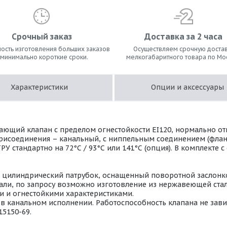
Срочный заказ
Доставка за 2 часа
ость изготовления больших заказов
Осуществляем срочную достав
 минимально короткие сроки.
мелкогабаритного товара по Мо
Характеристики
Опции и аксессуары
ающий клапан с пределом огнестойкости EI120, нормально о
 присоединения – канальный, с ниппельным соединением (фла
РУ стандартно на 72°С / 93°С или 141°С (опция). В комплекте
т цилиндрический патрубок, оснащенный поворотной заслонко
ли, по запросу возможно изготовление из нержавеющей стали 
 и огнестойкими характеристиками.
 канальном исполнении. Работоспособность клапана не завис
15150-69.