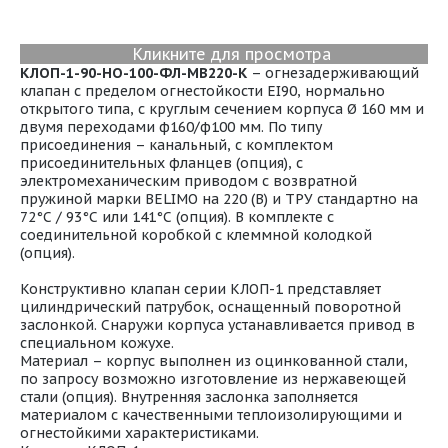
Кликните для просмотра
КЛОП-1-90-НО-100-ФЛ-МВ220-К
– огнезадерживающий
клапан с пределом огнестойкости EI90, нормально
открытого типа, с круглым сечением корпуса Ø 160 мм и
двумя переходами ф160/ф100 мм. По типу
присоединения – канальный, с комплектом
присоединительных фланцев (опция), с
электромеханическим приводом с возвратной
пружиной марки BELIMO на 220 (В) и ТРУ стандартно на
72°С / 93°С или 141°С (опция). В комплекте с
соединительной коробкой с клеммной колодкой
(опция).
Конструктивно клапан серии КЛОП-1 представляет
цилиндрический патрубок, оснащенный поворотной
заслонкой. Снаружи корпуса устанавливается привод в
специальном кожухе.
Материал – корпус выполнен из оцинкованной стали,
по запросу возможно изготовление из нержавеющей
стали (опция). Внутренняя заслонка заполняется
материалом с качественными теплоизолирующими и
огнестойкими характеристиками.