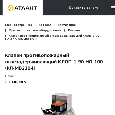
Оставить заявку
Электронная почта
Главная страница
Каталог
Вентиляция
Бесплатный звонок
info@atlantcompany.ru
8 (495) 532-45-07
Противопожарное оборудование
Клапаны
Клапан противопожарный огнезадерживающий КЛОП-1-90-
НО-100-ФЛ-МВ220-Н
Акции
Бренды
Клапан противопожарный
огнезадерживающий КЛОП-1-90-НО-100-
Каталоги
ФЛ-МВ220-Н
Бланки запросов
Цена:
по запросу