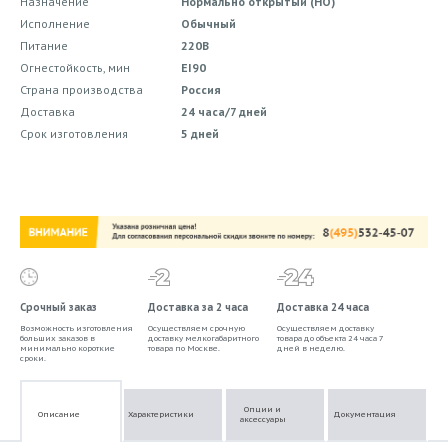
Назначение
Нормально открытый (НО)
Исполнение
Обычный
Питание
220В
Огнестойкость, мин
EI90
Страна производства
Россия
Доставка
24 часа/7 дней
Срок изготовления
5 дней
Срочный заказ
Доставка за 2 часа
Доставка 24 часа
Возможность изготовления
Осуществляем срочную
Осуществляем доставку
больших заказов в
доставку мелкогабаритного
товара до объекта 24 часа 7
минимально короткие
товара по Москве.
дней в неделю.
сроки.
Опции и
Описание
Характеристики
Документация
аксессуары