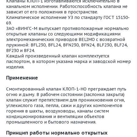
Клапаны КЛОП-1 изготавливаются исключительно в
канальном исполнении. Работоспособность клапана не
зависит от его положения в пространстве.
Климатическое исполнение УЗ по стандарту ГОСТ 15150-
69.
ЗАО «ВИНГС-М выпускает противопожарные нормально
открытые клапаны со следующими модификациями
электромеханических приводов BELIMO с возвратной
пружиной: BFL230, BFL24, BFN230, BFN24, BLF230, BLF24,
BF230 и BF24.
Каждый произведенный клапан комплектуется
паспортом, в котором указана марка и заводской номер
изделия.
Применение
Смонтированный клапан КЛОП-1-НО преграждает путь
огню и дыму. В рабочем состоянии (заслонка закрыта)
клапан служит препятствием для проникновения огня,
углекислого газа, пепла, сажи и других компонентов
горения в шахты, воздуховоды, каналы систем
кондиционирования и вентиляции объектов
промышленного и бытового назначения.
Принцип работы нормально открытых