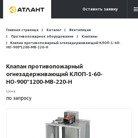
Оставить заявку
Электронная почта
Главная страница
Каталог
Вентиляция
Бесплатный звонок
info@atlantcompany.ru
8 (495) 532-45-07
Противопожарное оборудование
Клапаны
Клапан противопожарный огнезадерживающий КЛОП-1-60-
НО-900*1200-МВ-220-H
Акции
Бренды
Клапан противопожарный
огнезадерживающий КЛОП-1-60-
Каталоги
НО-900*1200-МВ-220-H
Бланки запросов
Цена:
по запросу