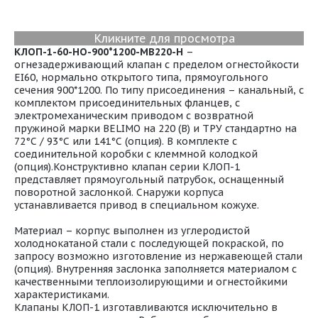
Кликните для просмотра
КЛОП-1-60-НО-900*1200-МВ220-H
–
огнезадерживающий клапан с пределом огнестойкости
EI60, нормально открытого типа, прямоугольного
сечения 900*1200. По типу присоединения – канальный, с
комплектом присоединительных фланцев, с
электромеханическим приводом с возвратной
пружиной марки BELIMO на 220 (В) и ТРУ стандартно на
72°С / 93°С или 141°С (опция). В комплекте с
соединительной коробки с клеммной колодкой
(опция).Конструктивно клапан серии КЛОП-1
представляет прямоугольный патрубок, оснащенный
поворотной заслонкой. Снаружи корпуса
устанавливается привод в специальном кожухе.
Материал – корпус выполнен из углеродистой
холоднокатаной стали с последующей покраской, по
запросу возможно изготовление из нержавеющей стали
(опция). Внутренняя заслонка заполняется материалом с
качественными теплоизолирующими и огнестойкими
характеристиками.
Клапаны КЛОП-1 изготавливаются исключительно в