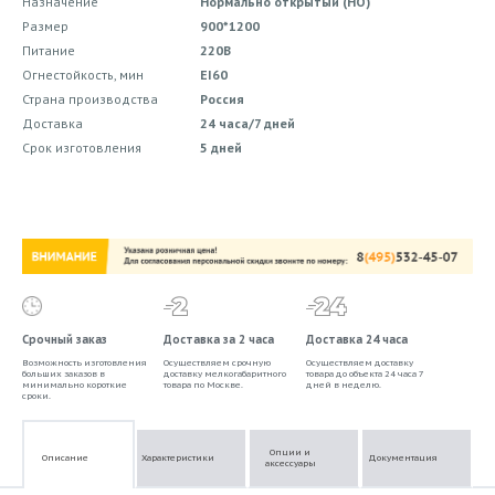
Назначение
Нормально открытый (НО)
Размер
900*1200
Питание
220В
Огнестойкость, мин
EI60
Страна производства
Россия
Доставка
24 часа/7 дней
Срок изготовления
5 дней
Срочный заказ
Доставка за 2 часа
Доставка 24 часа
Возможность изготовления
Осуществляем срочную
Осуществляем доставку
больших заказов в
доставку мелкогабаритного
товара до объекта 24 часа 7
минимально короткие
товара по Москве.
дней в неделю.
сроки.
Опции и
Описание
Характеристики
Документация
аксессуары