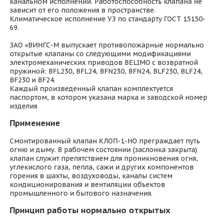
канальном исполнении. Работоспособность клапана не
зависит от его положения в пространстве.
Климатическое исполнение УЗ по стандарту ГОСТ 15150-
69.
ЗАО «ВИНГС-М выпускает противопожарные нормально
открытые клапаны со следующими модификациями
электромеханических приводов BELIMO с возвратной
пружиной: BFL230, BFL24, BFN230, BFN24, BLF230, BLF24,
BF230 и BF24.
Каждый произведенный клапан комплектуется
паспортом, в котором указана марка и заводской номер
изделия
Применение
Смонтированный клапан КЛОП-1-НО преграждает путь
огню и дыму. В рабочем состоянии (заслонка закрыта)
клапан служит препятствием для проникновения огня,
углекислого газа, пепла, сажи и других компонентов
горения в шахты, воздуховоды, каналы систем
кондиционирования и вентиляции объектов
промышленного и бытового назначения.
Принцип работы нормально открытых