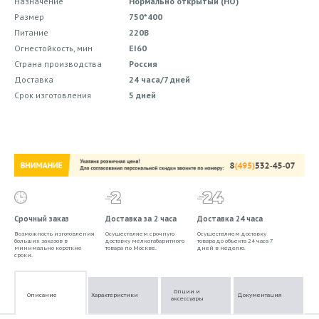
Назначение
Нормально открытый (НО)
Размер
750*400
Питание
220В
Огнестойкость, мин
EI60
Страна производства
Россия
Доставка
24 часа/7 дней
Срок изготовления
5 дней
Срочный заказ
Доставка за 2 часа
Доставка 24 часа
Возможность изготовления
Осуществляем срочную
Осуществляем доставку
больших заказов в
доставку мелкогабаритного
товара до объекта 24 часа 7
минимально короткие
товара по Москве.
дней в неделю.
сроки.
Опции и
Описание
Характеристики
Документация
аксессуары