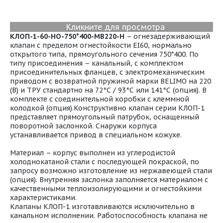
Кликните для просмотра
КЛОП-1-60-НО-750*400-МВ220-H
– огнезадерживающий
клапан с пределом огнестойкости EI60, нормально
открытого типа, прямоугольного сечения 750*400. По
типу присоединения – канальный, с комплектом
присоединительных фланцев, с электромеханическим
приводом с возвратной пружиной марки BELIMO на 220
(В) и ТРУ стандартно на 72°С / 93°С или 141°С (опция). В
комплекте с соединительной коробки с клеммной
колодкой (опция).Конструктивно клапан серии КЛОП-1
представляет прямоугольный патрубок, оснащенный
поворотной заслонкой. Снаружи корпуса
устанавливается привод в специальном кожухе.
Материал – корпус выполнен из углеродистой
холоднокатаной стали с последующей покраской, по
запросу возможно изготовление из нержавеющей стали
(опция). Внутренняя заслонка заполняется материалом с
качественными теплоизолирующими и огнестойкими
характеристиками.
Клапаны КЛОП-1 изготавливаются исключительно в
канальном исполнении. Работоспособность клапана не