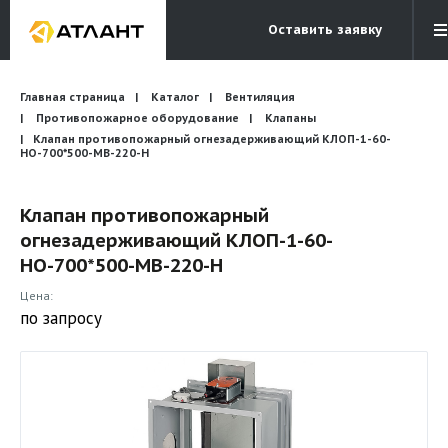
Оставить заявку
Электронная почта
Главная страница
Каталог
Вентиляция
Бесплатный звонок
info@atlantcompany.ru
8 (495) 532-45-07
Противопожарное оборудование
Клапаны
Клапан противопожарный огнезадерживающий КЛОП-1-60-
НО-700*500-МВ-220-H
Акции
Бренды
Клапан противопожарный
огнезадерживающий КЛОП-1-60-
Каталоги
НО-700*500-МВ-220-H
Бланки запросов
Цена:
по запросу