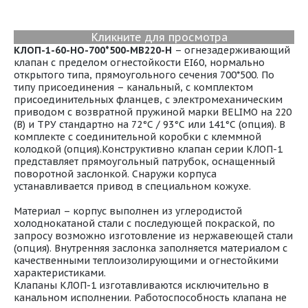
Кликните для просмотра
КЛОП-1-60-НО-700*500-МВ220-H
– огнезадерживающий
клапан с пределом огнестойкости EI60, нормально
открытого типа, прямоугольного сечения 700*500. По
типу присоединения – канальный, с комплектом
присоединительных фланцев, с электромеханическим
приводом с возвратной пружиной марки BELIMO на 220
(В) и ТРУ стандартно на 72°С / 93°С или 141°С (опция). В
комплекте с соединительной коробки с клеммной
колодкой (опция).Конструктивно клапан серии КЛОП-1
представляет прямоугольный патрубок, оснащенный
поворотной заслонкой. Снаружи корпуса
устанавливается привод в специальном кожухе.
Материал – корпус выполнен из углеродистой
холоднокатаной стали с последующей покраской, по
запросу возможно изготовление из нержавеющей стали
(опция). Внутренняя заслонка заполняется материалом с
качественными теплоизолирующими и огнестойкими
характеристиками.
Клапаны КЛОП-1 изготавливаются исключительно в
канальном исполнении. Работоспособность клапана не