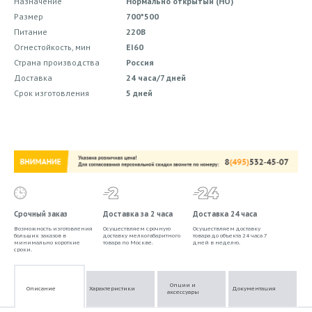
Назначение
Нормально открытый (НО)
Размер
700*500
Питание
220В
Огнестойкость, мин
EI60
Страна производства
Россия
Доставка
24 часа/7 дней
Срок изготовления
5 дней
Срочный заказ
Доставка за 2 часа
Доставка 24 часа
Возможность изготовления
Осуществляем срочную
Осуществляем доставку
больших заказов в
доставку мелкогабаритного
товара до объекта 24 часа 7
минимально короткие
товара по Москве.
дней в неделю.
сроки.
Опции и
Описание
Характеристики
Документация
аксессуары