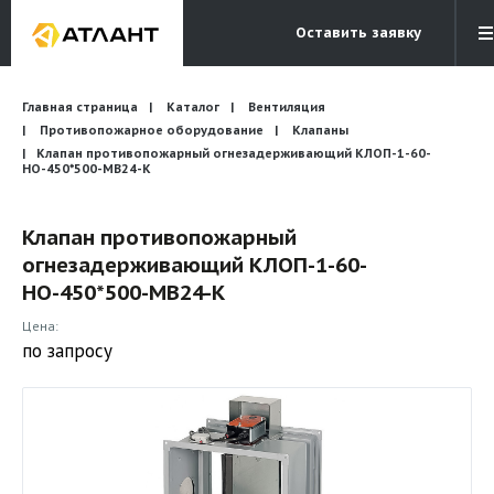
Оставить заявку
Электронная почта
Главная страница
Каталог
Вентиляция
Бесплатный звонок
info@atlantcompany.ru
8 (495) 532-45-07
Противопожарное оборудование
Клапаны
Клапан противопожарный огнезадерживающий КЛОП-1-60-
НО-450*500-МВ24-К
Акции
Бренды
Клапан противопожарный
огнезадерживающий КЛОП-1-60-
Каталоги
НО-450*500-МВ24-К
Бланки запросов
Цена:
по запросу