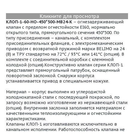
Кликните для просмотра
КЛОП-1-60-НО-450*500-МВ24-К
– огнезадерживающий
клапан с пределом огнестойкости EI60, нормально
открытого типа, прямоугольного сечения 450*500. По
типу присоединения – канальный, с комплектом
присоединительных фланцев, с электромеханическим
приводом с возвратной пружиной марки BELIMO на 24
(В) и ТРУ стандартно на 72°С / 93°С или 141°С (опция). В
комплекте с соединительной коробки с клеммной
колодкой (опция).Конструктивно клапан серии КЛОП-1
представляет прямоугольный патрубок, оснащенный
поворотной заслонкой. Снаружи корпуса
устанавливается привод в специальном кожухе.
Материал – корпус выполнен из углеродистой
холоднокатаной стали с последующей покраской, по
запросу возможно изготовление из нержавеющей стали
(опция). Внутренняя заслонка заполняется материалом с
качественными теплоизолирующими и огнестойкими
характеристиками.
Клапаны КЛОП-1 изготавливаются исключительно в
канальном исполнении. Работоспособность клапана не