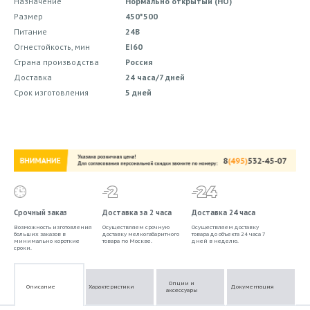
Назначение
Нормально открытый (НО)
Размер
450*500
Питание
24В
Огнестойкость, мин
EI60
Страна производства
Россия
Доставка
24 часа/7 дней
Срок изготовления
5 дней
Срочный заказ
Доставка за 2 часа
Доставка 24 часа
Возможность изготовления
Осуществляем срочную
Осуществляем доставку
больших заказов в
доставку мелкогабаритного
товара до объекта 24 часа 7
минимально короткие
товара по Москве.
дней в неделю.
сроки.
Опции и
Описание
Характеристики
Документация
аксессуары