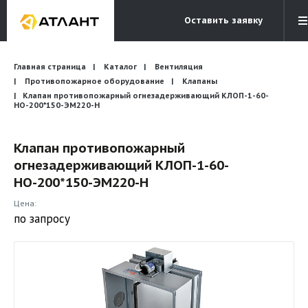
Оставить заявку
Электронная почта
Главная страница
Каталог
Вентиляция
Бесплатный звонок
info@atlantcompany.ru
8 (495) 532-45-07
Противопожарное оборудование
Клапаны
Клапан противопожарный огнезадерживающий КЛОП-1-60-
НО-200*150-ЭМ220-H
Акции
Бренды
Клапан противопожарный
огнезадерживающий КЛОП-1-60-
Каталоги
НО-200*150-ЭМ220-H
Бланки запросов
Цена:
по запросу