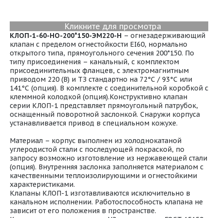
Кликните для просмотра
КЛОП-1-60-НО-200*150-ЭМ220-H
– огнезадерживающий
клапан с пределом огнестойкости EI60, нормально
открытого типа, прямоугольного сечения 200*150. По
типу присоединения – канальный, с комплектом
присоединительных фланцев, с электромагнитным
приводом 220 (В) и ТЗ стандартно на 72°С / 93°С или
141°С (опция). В комплекте с соединительной коробкой с
клеммной колодкой (опция).Конструктивно клапан
серии КЛОП-1 представляет прямоугольный патрубок,
оснащенный поворотной заслонкой. Снаружи корпуса
устанавливается привод в специальном кожухе.
Материал – корпус выполнен из холоднокатаной
углеродистой стали с последующей покраской, по
запросу возможно изготовление из нержавеющей стали
(опция). Внутренняя заслонка заполняется материалом с
качественными теплоизолирующими и огнестойкими
характеристиками.
Клапаны КЛОП-1 изготавливаются исключительно в
канальном исполнении. Работоспособность клапана не
зависит от его положения в пространстве.