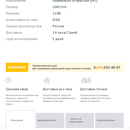
Назначение
Нормально открытый (НО)
Размер
200*150
Питание
220В
Огнестойкость, мин
EI60
Страна производства
Россия
Доставка
24 часа/7 дней
Срок изготовления
5 дней
Срочный заказ
Доставка за 2 часа
Доставка 24 часа
Возможность изготовления
Осуществляем срочную
Осуществляем доставку
больших заказов в
доставку мелкогабаритного
товара до объекта 24 часа 7
минимально короткие
товара по Москве.
дней в неделю.
сроки.
Опции и
Описание
Характеристики
Документация
аксессуары