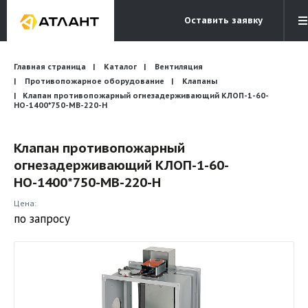
Оставить заявку
Электронная почта
Главная страница
Каталог
Вентиляция
Бесплатный звонок
info@atlantcompany.ru
8 (495) 532-45-07
Противопожарное оборудование
Клапаны
Клапан противопожарный огнезадерживающий КЛОП-1-60-
НО-1400*750-МВ-220-H
Акции
Бренды
Клапан противопожарный
огнезадерживающий КЛОП-1-60-
Каталоги
НО-1400*750-МВ-220-H
Бланки запросов
Цена:
по запросу