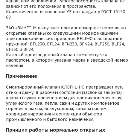
канальном исполнении. Работоспособность клапана не
зависит от его положения в пространстве.
Климатическое исполнение УЗ по стандарту ГОСТ 15150-
69.
ЗАО «ВИНГС-М выпускает противопожарные нормально
открытые клапаны со следующими модификациями
электромеханических приводов BELIMO с возвратной
пружиной: BFL230, BFL24, BFN230, BFN24, BLF230, BLF24,
BF230 и BF24.
Каждый произведенный клапан комплектуется
паспортом, в котором указана марка и заводской номер
изделия
Применение
Смонтированный клапан КЛОП-1-НО преграждает путь
огню и дыму. В рабочем состоянии (заслонка закрыта)
клапан служит препятствием для проникновения огня,
углекислого газа, пепла, сажи и других компонентов
горения в шахты, воздуховоды, каналы систем
кондиционирования и вентиляции объектов
промышленного и бытового назначения.
Принцип работы нормально открытых