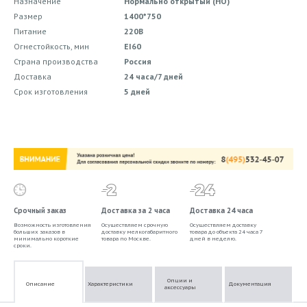
Назначение
Нормально открытый (НО)
Размер
1400*750
Питание
220В
Огнестойкость, мин
EI60
Страна производства
Россия
Доставка
24 часа/7 дней
Срок изготовления
5 дней
Срочный заказ
Доставка за 2 часа
Доставка 24 часа
Возможность изготовления
Осуществляем срочную
Осуществляем доставку
больших заказов в
доставку мелкогабаритного
товара до объекта 24 часа 7
минимально короткие
товара по Москве.
дней в неделю.
сроки.
Опции и
Описание
Характеристики
Документация
аксессуары