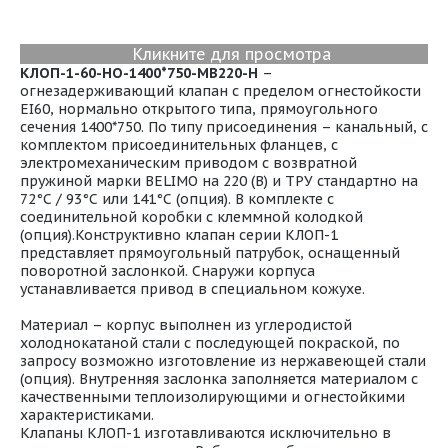
Кликните для просмотра
КЛОП-1-60-НО-1400*750-МВ220-H
–
огнезадерживающий клапан с пределом огнестойкости
EI60, нормально открытого типа, прямоугольного
сечения 1400*750. По типу присоединения – канальный, с
комплектом присоединительных фланцев, с
электромеханическим приводом с возвратной
пружиной марки BELIMO на 220 (В) и ТРУ стандартно на
72°С / 93°С или 141°С (опция). В комплекте с
соединительной коробки с клеммной колодкой
(опция).Конструктивно клапан серии КЛОП-1
представляет прямоугольный патрубок, оснащенный
поворотной заслонкой. Снаружи корпуса
устанавливается привод в специальном кожухе.
Материал – корпус выполнен из углеродистой
холоднокатаной стали с последующей покраской, по
запросу возможно изготовление из нержавеющей стали
(опция). Внутренняя заслонка заполняется материалом с
качественными теплоизолирующими и огнестойкими
характеристиками.
Клапаны КЛОП-1 изготавливаются исключительно в