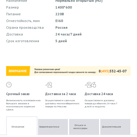
Назначение
Нормально открытый (НО)
Размер
1400*600
Питание
220В
Огнестойкость, мин
EI60
Страна производства
Россия
Доставка
24 часа/7 дней
Срок изготовления
5 дней
Срочный заказ
Доставка за 2 часа
Доставка 24 часа
Возможность изготовления
Осуществляем срочную
Осуществляем доставку
больших заказов в
доставку мелкогабаритного
товара до объекта 24 часа 7
минимально короткие
товара по Москве.
дней в неделю.
сроки.
Опции и
Описание
Характеристики
Документация
аксессуары