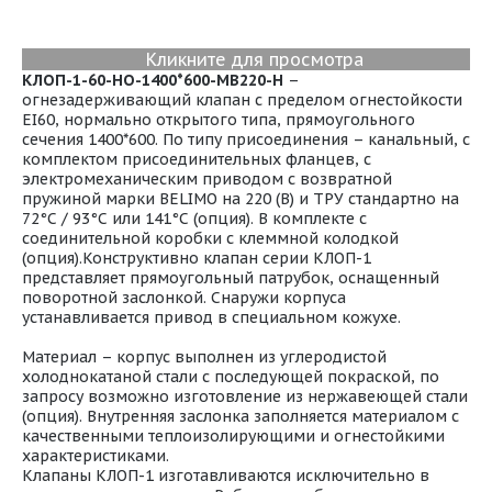
Кликните для просмотра
КЛОП-1-60-НО-1400*600-МВ220-H
–
огнезадерживающий клапан с пределом огнестойкости
EI60, нормально открытого типа, прямоугольного
сечения 1400*600. По типу присоединения – канальный, с
комплектом присоединительных фланцев, с
электромеханическим приводом с возвратной
пружиной марки BELIMO на 220 (В) и ТРУ стандартно на
72°С / 93°С или 141°С (опция). В комплекте с
соединительной коробки с клеммной колодкой
(опция).Конструктивно клапан серии КЛОП-1
представляет прямоугольный патрубок, оснащенный
поворотной заслонкой. Снаружи корпуса
устанавливается привод в специальном кожухе.
Материал – корпус выполнен из углеродистой
холоднокатаной стали с последующей покраской, по
запросу возможно изготовление из нержавеющей стали
(опция). Внутренняя заслонка заполняется материалом с
качественными теплоизолирующими и огнестойкими
характеристиками.
Клапаны КЛОП-1 изготавливаются исключительно в