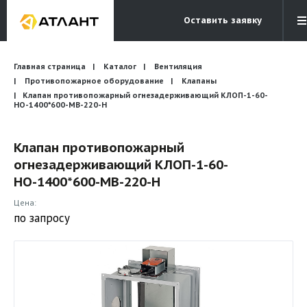
Оставить заявку
Электронная почта
Главная страница
Каталог
Вентиляция
Бесплатный звонок
info@atlantcompany.ru
8 (495) 532-45-07
Противопожарное оборудование
Клапаны
Клапан противопожарный огнезадерживающий КЛОП-1-60-
НО-1400*600-МВ-220-H
Акции
Бренды
Клапан противопожарный
огнезадерживающий КЛОП-1-60-
Каталоги
НО-1400*600-МВ-220-H
Бланки запросов
Цена:
по запросу