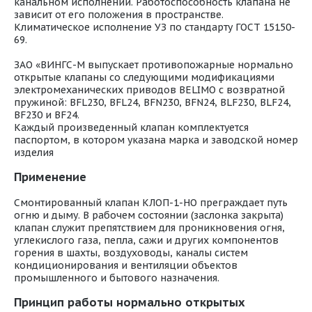
канальном исполнении. Работоспособность клапана не
зависит от его положения в пространстве.
Климатическое исполнение УЗ по стандарту ГОСТ 15150-
69.
ЗАО «ВИНГС-М выпускает противопожарные нормально
открытые клапаны со следующими модификациями
электромеханических приводов BELIMO с возвратной
пружиной: BFL230, BFL24, BFN230, BFN24, BLF230, BLF24,
BF230 и BF24.
Каждый произведенный клапан комплектуется
паспортом, в котором указана марка и заводской номер
изделия
Применение
Смонтированный клапан КЛОП-1-НО преграждает путь
огню и дыму. В рабочем состоянии (заслонка закрыта)
клапан служит препятствием для проникновения огня,
углекислого газа, пепла, сажи и других компонентов
горения в шахты, воздуховоды, каналы систем
кондиционирования и вентиляции объектов
промышленного и бытового назначения.
Принцип работы нормально открытых