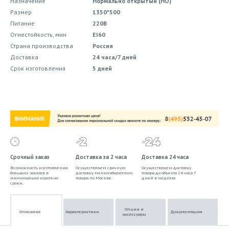
Назначение
Нормально открытый (НО)
Размер
1350*500
Питание
220В
Огнестойкость, мин
EI60
Страна производства
Россия
Доставка
24 часа/7 дней
Срок изготовления
5 дней
Срочный заказ
Доставка за 2 часа
Доставка 24 часа
Возможность изготовления
Осуществляем срочную
Осуществляем доставку
больших заказов в
доставку мелкогабаритного
товара до объекта 24 часа 7
минимально короткие
товара по Москве.
дней в неделю.
сроки.
Опции и
Описание
Характеристики
Документация
аксессуары