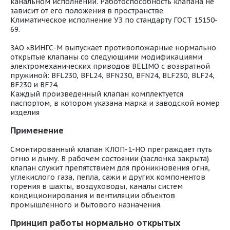
канальном исполнении. Работоспособность клапана не
зависит от его положения в пространстве.
Климатическое исполнение УЗ по стандарту ГОСТ 15150-
69.
ЗАО «ВИНГС-М выпускает противопожарные нормально
открытые клапаны со следующими модификациями
электромеханических приводов BELIMO с возвратной
пружиной: BFL230, BFL24, BFN230, BFN24, BLF230, BLF24,
BF230 и BF24.
Каждый произведенный клапан комплектуется
паспортом, в котором указана марка и заводской номер
изделия
Применение
Смонтированный клапан КЛОП-1-НО преграждает путь
огню и дыму. В рабочем состоянии (заслонка закрыта)
клапан служит препятствием для проникновения огня,
углекислого газа, пепла, сажи и других компонентов
горения в шахты, воздуховоды, каналы систем
кондиционирования и вентиляции объектов
промышленного и бытового назначения.
Принцип работы нормально открытых