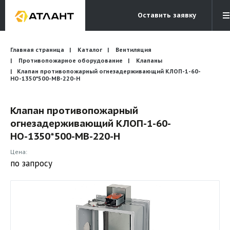
Оставить заявку
Электронная почта
Главная страница
Каталог
Вентиляция
Бесплатный звонок
info@atlantcompany.ru
8 (495) 532-45-07
Противопожарное оборудование
Клапаны
Клапан противопожарный огнезадерживающий КЛОП-1-60-
НО-1350*500-МВ-220-H
Акции
Бренды
Клапан противопожарный
огнезадерживающий КЛОП-1-60-
Каталоги
НО-1350*500-МВ-220-H
Бланки запросов
Цена:
по запросу