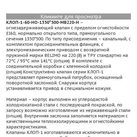
Кликните для просмотра
КЛОП-1-60-НО-1350*500-МВ220-H
–
огнезадерживающий клапан с пределом огнестойкости
EI60, нормально открытого типа, прямоугольного
сечения 1350*500. По типу присоединения – канальный, с
комплектом присоединительных фланцев, с
электромеханическим приводом с возвратной
пружиной марки BELIMO на 220 (В) и ТРУ стандартно на
72°С / 93°С или 141°С (опция). В комплекте с
соединительной коробки с клеммной колодкой
(опция).Конструктивно клапан серии КЛОП-1
представляет прямоугольный патрубок, оснащенный
поворотной заслонкой. Снаружи корпуса
устанавливается привод в специальном кожухе.
Материал – корпус выполнен из углеродистой
холоднокатаной стали с последующей покраской, по
запросу возможно изготовление из нержавеющей стали
(опция). Внутренняя заслонка заполняется материалом с
качественными теплоизолирующими и огнестойкими
характеристиками.
Клапаны КЛОП-1 изготавливаются исключительно в