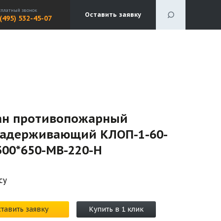
сплатный звонок
Оставить заявку
 (495) 532-45-07
ан противопожарный
задерживающий КЛОП-1-60-
300*650-МВ-220-H
су
тавить заявку
Купить в 1 клик