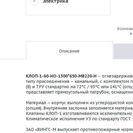
Электрика
Возможн
в
Описание
КЛОП-1-60-НО-1300*650-МВ220-H
– огнезадержива
типу присоединения – канальный, с комплектом 
(В) и ТРУ стандартно на 72°С / 93°С или 141°С (
представляет прямоугольный патрубок, оснащенн
Материал – корпус выполнен из углеродистой хо
(опция). Внутренняя заслонка заполняется мате
Клапаны КЛОП-1 изготавливаются исключительно в
Климатическое исполнение УЗ по стандарту ГОСТ 
ЗАО «ВИНГС-М выпускает противопожарные норм