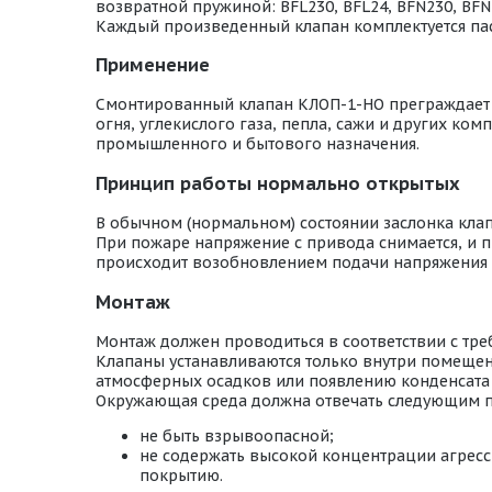
возвратной пружиной: BFL230, BFL24, BFN230, BFN2
Каждый произведенный клапан комплектуется пас
Применение
Смонтированный клапан КЛОП-1-НО преграждает пу
огня, углекислого газа, пепла, сажи и других к
промышленного и бытового назначения.
Принцип работы нормально открытых
В обычном (нормальном) состоянии заслонка кла
При пожаре напряжение с привода снимается, и п
происходит возобновлением подачи напряжения 
Монтаж
Монтаж должен проводиться в соответствии с тр
Клапаны устанавливаются только внутри помещени
атмосферных осадков или появлению конденсата 
Окружающая среда должна отвечать следующим 
не быть взрывоопасной;
не содержать высокой концентрации агресс
покрытию.