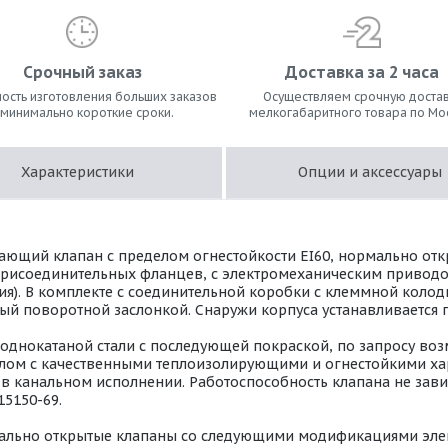
Срочный заказ
Доставка за 2 часа
ость изготовления больших заказов
Осуществляем срочную достав
 минимально короткие сроки.
мелкогабаритного товара по Мо
Характеристики
Опции и аксессуары
ющий клапан с пределом огнестойкости EI60, нормально откр
присоединительных фланцев, с электромеханическим приводо
опция). В комплекте с соединительной коробки с клеммной коло
ый поворотной заслонкой. Снаружи корпуса устанавливается
лоднокатаной стали с последующей покраской, по запросу во
риалом с качественными теплоизолирующими и огнестойкими х
 канальном исполнении. Работоспособность клапана не завис
15150-69.
ально открытые клапаны со следующими модификациями эле