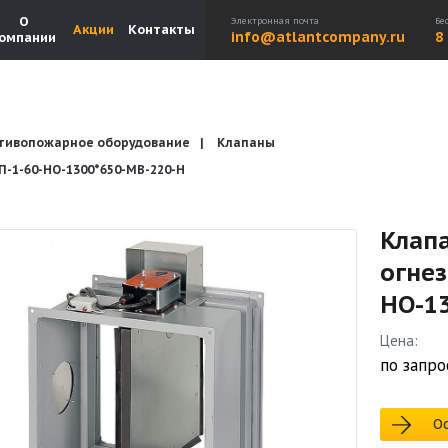
О
Электронная почта
Бе
Акции
Контакты
info@atlantcompany.ru
8
омпании
тивопожарное оборудование
Клапаны
Акции
Бренды
Каталоги
Бланки запросов
1-60-НО-1300*650-МВ-220-H
Клап
огне
НО-1
Цена:
по запро
Ос