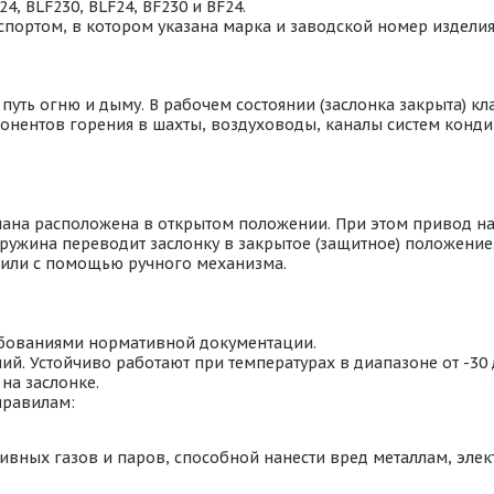
4, BLF230, BLF24, BF230 и BF24.
портом, в котором указана марка и заводской номер издели
ть огню и дыму. В рабочем состоянии (заслонка закрыта) кл
омпонентов горения в шахты, воздуховоды, каналы систем кон
пана расположена в открытом положении. При этом привод н
ружина переводит заслонку в закрытое (защитное) положение
или с помощью ручного механизма.
ебованиями нормативной документации.
й. Устойчиво работают при температурах в диапазоне от -30
на заслонке.
правилам:
ивных газов и паров, способной нанести вред металлам, эл