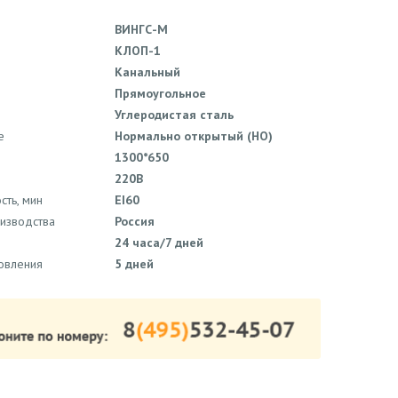
ВИНГС-М
КЛОП-1
Канальный
Прямоугольное
Углеродистая сталь
е
Нормально открытый (НО)
1300*650
220В
сть, мин
EI60
оизводства
Россия
24 часа/7 дней
товления
5 дней