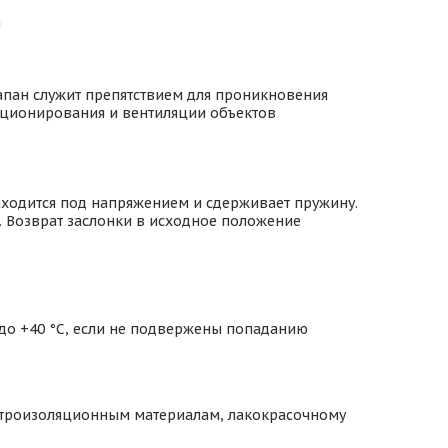
я
апан служит препятствием для проникновения
диционирования и вентиляции объектов
аходится под напряжением и сдерживает пружину.
. Возврат заслонки в исходное положение
 до +40 °С, если не подвержены попаданию
ектроизоляционным материалам, лакокрасочному