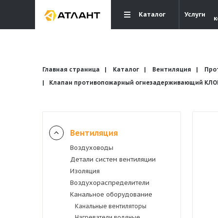
Каталог
Услуги
к
Главная страница
Каталог
Вентиляция
Про
Клапан противопожарный огнезадерживающий КЛОП-
Вентиляция
Вентиляция
Воздуховоды
Кондиционирование
Детали систем вентиляции
Изоляция
Отопление и водоснабжение
Воздухораспределители
Канальное оборудование
Канальные вентиляторы
Электрика
Нагреватели водяные