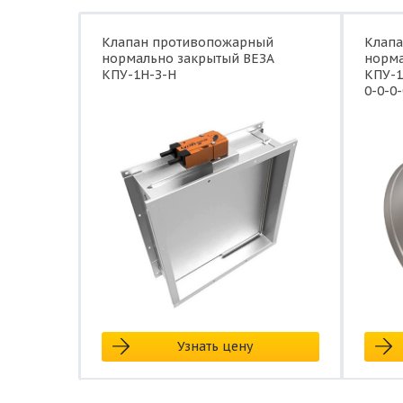
Клапан противопожарный
Клап
нормально закрытый ВЕЗА
норма
КПУ-1Н-З-Н
КПУ-1
0-0-0-
Узнать цену