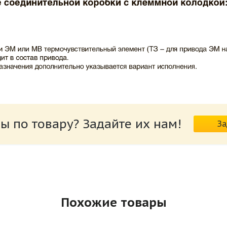
ВИНГС-М КЛОП-1.pdf
ы по товару? Задайте их нам!
За
риводов КЛОП-1.pdf
Похожие товары