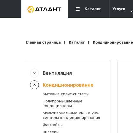
Каталог
Услуги
к
Главная страница
Каталог
Кондиционирование
Вентиляция
Вентиляция
Кондиционирование
Кондиционирование
Бытовые сплит-системы
Полупромышленные
кондиционеры
Отопление и водоснабжение
Мультизональные VRF- и VRV-
системы кондиционирования
Фанкойлы
Электрика
Чиллеры