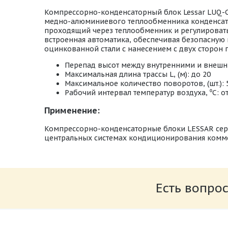
Компрессорно-конденсаторный блок Lessar LUQ-C
медно-алюминиевого теплообменника конденсатор
проходящий через теплообменник и регулировать 
встроенная автоматика, обеспечивая безопасную 
оцинкованной стали с нанесением с двух сторон
Перепад высот между внутренними и внешним
Максимальная длина трассы L, (м): до 20
Максимальное количество поворотов, (шт.): 
Рабочий интервал температур воздуха, ⁰С: от
Применение:
Компрессорно-конденсаторные блоки LESSAR сери
центральных системах кондиционирования комм
Инструкция по установке и эксплуатации 
Размер: 6.6 Мб
Есть вопрос
Комплект соединительный для ККБ
Размер: 273.5 Кб