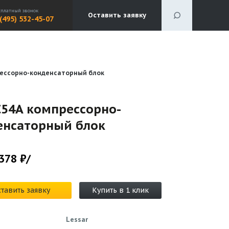
сплатный звонок
Оставить заявку
 (495) 532-45-07
рессорно-конденсаторный блок
C54A компрессорно-
енсаторный блок
378 ₽/
тавить заявку
Купить в 1 клик
Lessar