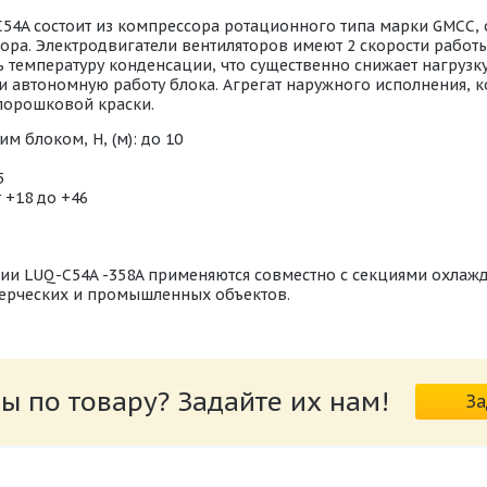
54A состоит из компрессора ротационного типа марки GMCC, 
а. Электродвигатели вентиляторов имеют 2 скорости работы.
температуру конденсации, что существенно снижает нагрузку
и автономную работу блока. Агрегат наружного исполнения, 
 порошковой краски.
 блоком, Н, (м): до 10
5
 +18 до +46
и LUQ-C54A -358A применяются совместно с секциями охлажде
ерческих и промышленных объектов.
ККБ LUQ-C...A
ы по товару? Задайте их нам!
За