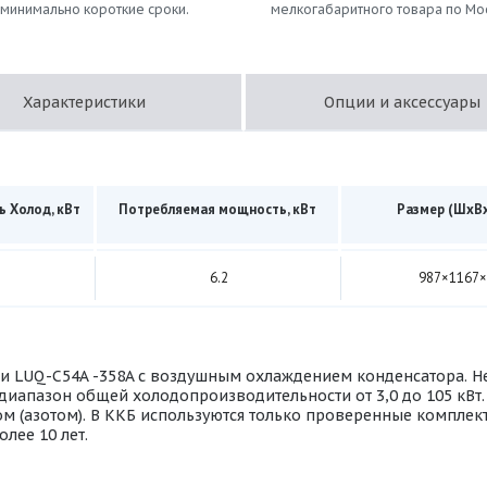
 минимально короткие сроки.
мелкогабаритного товара по Мо
Характеристики
Опции и аксессуары
 Холод, кВт
Потребляемая мощность, кВт
Размер (ШхВх
6.2
987×1167
и LUQ-C54A -358A с воздушным охлаждением конденсатора. Не
диапазон общей холодопроизводительности от 3,0 до 105 кВт. 
ом (азотом). В ККБ используются только проверенные компле
олее 10 лет.