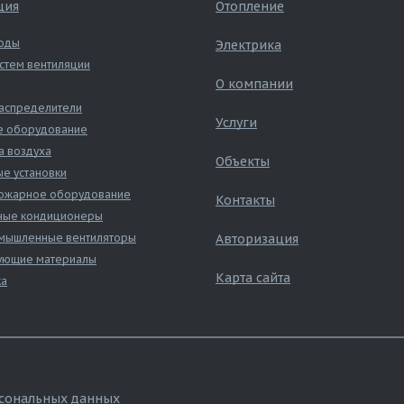
ция
Отопление
оды
Электрика
стем вентиляции
О компании
аспределители
Услуги
е оборудование
а воздуха
Объекты
е установки
ожарное оборудование
Контакты
ные кондиционеры
ышленные вентиляторы
Авторизация
ующие материалы
Карта сайта
ка
рсональных данных