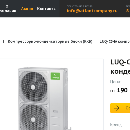
О
Электронная почта
Бе
Акции
Контакты
info@atlantcompany.ru
8
омпании
Компрессорно-конденсаторные блоки (ККБ)
LUQ-C54A комп
Акции
Бренды
Каталоги
Бланки запросов
LUQ-
конд
Цена:
190 
от
Ос
Бренд