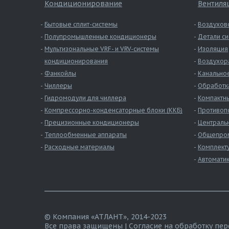
Кондиционирование
Вентиля
Бытовые сплит-системы
Воздухов
Полупромышленные кондиционеры
Детали си
Мультизональные VRF- и VRV-системы
Изоляция
кондиционирования
Воздухор
Фанкойлы
Канально
Чиллеры
Обработк
Гидромодули для чиллера
Компактны
Компрессорно-конденсаторные блоки (ККБ)
Противоп
Прецизионные кондиционеры
Централь
Теплообменные аппараты
Общепром
Расходные материалы
Комплект
Автомати
© Компания «АТЛАНТ», 2014-2023
Все права защищены |
Согласие на обработку пе