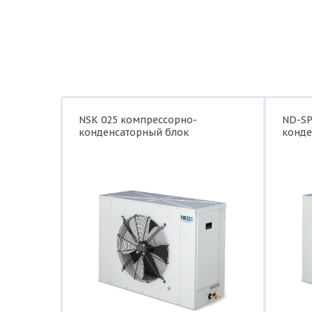
Схема электрических соединений ККБ L
Размер: 152.2 Кб
Схема контура хладагента ККБ LUQ-C54A
Размер: 196.3 Кб
NSK 025 компрессорно-
ND-SP
конденсаторный блок
конде