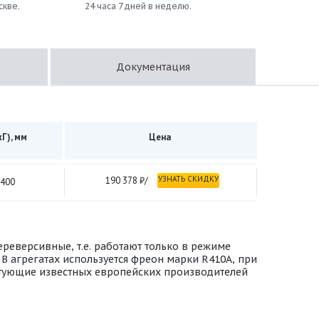
скве.
24 часа 7 дней в неделю.
Документация
Г), мм
Цена
УЗНАТЬ СКИДКУ
190 378 ₽/
×400
реверсивные, т.е. работают только в режиме
В агрегатах используется фреон марки R410A, при
ктующие известных европейских производителей