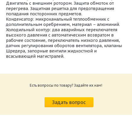
Двигатель с внешним ротором. Защита обмоток от
перегрева. Защитная решетка для предотвращения
попадания посторонних предметов.
Конденсатор: микроканальный теплообменник с
дополнительным оребрением, материал – алюминий.
Холодильный контур: два аварийных переключателя
высокого давления с автоматическим возвратом в
рабочее состояние, переключатель низкого давления,
датчик регулирования оборотов вентилятора, клапаны
Шредера, запорные вентили жидкостной и
всасывающей магистралей.
Паспорт ККБ KSK.pdf
Размер: 8.64 M
Есть вопросы по товару? Задайте их нам!
Опции ККБ KSK.pdf
Размер: 123.44 Кб
Задать вопрос