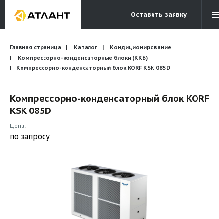
Оставить заявку
Электронная почта
Главная страница
Каталог
Кондиционирование
Бесплатный звонок
info@atlantcompany.ru
8 (495) 532-45-07
Компрессорно-конденсаторные блоки (ККБ)
Компрессорно-конденсаторный блок KORF KSK 085D
Акции
Компрессорно-конденсаторный блок KORF
Бренды
KSK 085D
Каталоги
Цена:
Бланки запросов
по запросу