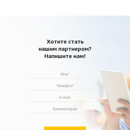
Хотите стать
нашим партнером?
Напишите нам!
A
С
B
D,
Модель
ширина,
высота,
глубина,
глубина,
мм
мм
мм
мм
KSK
1655 /
2000/
930 /
085D
1850*
2200*
1000*