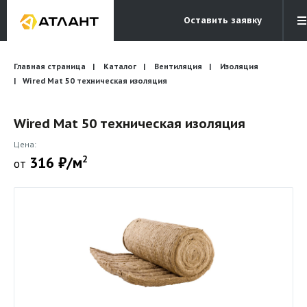
Оставить заявку
Электронная почта
Главная страница
Каталог
Вентиляция
Бесплатный звонок
Изоляция
info@atlantcompany.ru
8 (495) 532-45-07
Wired Mat 50 техническая изоляция
Акции
Wired Mat 50 техническая изоляция
Бренды
Цена:
316 ₽/м
2
от
Каталоги
Бланки запросов