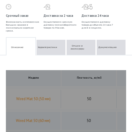
Срочный заказ
Доставка за 2 часа
Доставка 24 часа
Возможность изготовления
Осуществляем срочную
Осуществляем доставку
больших заказов в
доставку мелкогабаритного
товара до объекта 24 часа 7
минимально короткие
товара по Москве.
дней в неделю.
сроки.
Опции и
Описание
Характеристики
Документация
аксессуары
Модели
Плотность, кг/м3
Wired Mat 50 (50 мм)
50
Wired Mat 50 (60 мм)
50