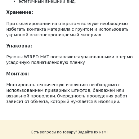
эстетичный внешний вид.
Хранение:
При складировании на открытом воздухе необходимо
избегать контакта материала с грунтом и использовать
укрывной влагонепроницаемый материал.
Упаковка:
Рулоны WIRED MAT поставляются упакованными в термо
усадочную полиэтиленовую пленку
Монтаж:
Монтировать техническую изоляцию необходимо с
использованием приварных штифтов, бандажей или
вязальной проволоки. Очередность проведения работ
зависит от объекта, который нуждается в изоляции.
В одной
Вес
Размеры мата,
Наименование
упаковке,
упак
мм
м2/м3
кг
Wired Mat 50
5000*1000*50
5 / 0,25
12,5
(50 мм)
Есть вопросы по товару? Задайте их нам!