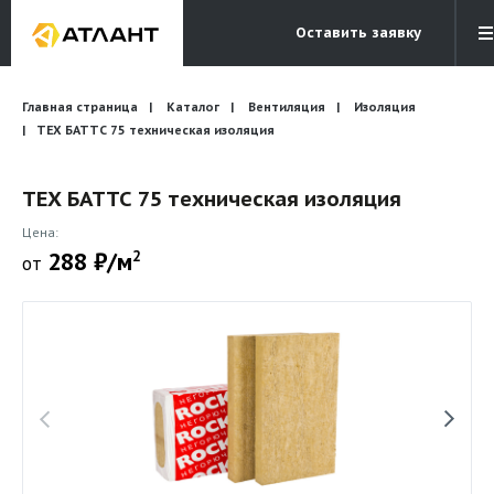
Оставить заявку
Электронная почта
Главная страница
Каталог
Вентиляция
Бесплатный звонок
Изоляция
info@atlantcompany.ru
8 (495) 532-45-07
ТЕХ БАТТС 75 техническая изоляция
Акции
ТЕХ БАТТС 75 техническая изоляция
Бренды
Цена:
288 ₽/м
2
от
Каталоги
Бланки запросов