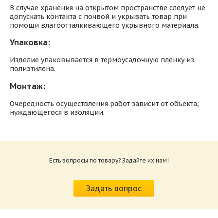
В случае хранения на открытом пространстве следует не
допускать контакта с почвой и укрывать товар при
помощи влагоотталкивающего укрывного материала.
Упаковка:
Изделие упаковывается в термоусадочную пленку из
полиэтилена.
Монтаж:
Очередность осуществления работ зависит от объекта,
нуждающегося в изоляции.
В
Вес
Размеры
одной
Наименование
пачки,
мата, мм
пачке,
кг
м2/м3
ТЕХ БАТТС 75
Есть вопросы по товару? Задайте их нам!
6,0 /
1000*600*50
18,00
(50мм)
0,30
ТЕХ БАТТС 75
2,4 /
1000*600*100
14,40
Задать вопрос
(100мм)
0,24
ТЕХ БАТТС 75
1,8 /
1000*600*150
16,20
(150мм)
0,27