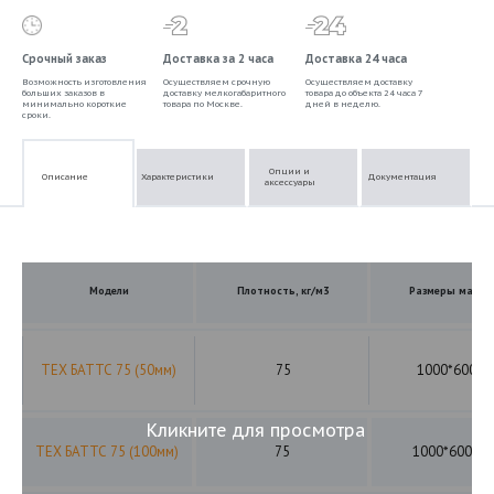
Срочный заказ
Доставка за 2 часа
Доставка 24 часа
Возможность изготовления
Осуществляем срочную
Осуществляем доставку
больших заказов в
доставку мелкогабаритного
товара до объекта 24 часа 7
минимально короткие
товара по Москве.
дней в неделю.
сроки.
Опции и
Описание
Характеристики
Документация
аксессуары
Модели
Плотность, кг/м3
Размеры мата,
ТЕХ БАТТС 75 (50мм)
75
1000*600*5
Кликните для просмотра
ТЕХ БАТТС 75 (100мм)
75
1000*600*10