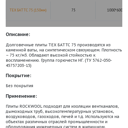
ТЕХ БАТТС 75 (150мм)
75
1000*600*1
Описание:
Долговечные плиты ТЕХ БАТТС 75 производятся из
каменной ваты, на синтетическом связующем. Плотность
– 75 кг/м3. Обладают высокой стойкостью к
воспламенению. Группа горючести НГ. (ТУ 5762-050-
45757203-15)
Покрытие:
Без покрытия
Применение:
Плиты ROCKWOOL подходят для изоляции вентканалов,
дымоходных труб, высокотемпературных установок,
воздуховодов, газоходов, печей и т.д. Используются на
объектах различных отраслей промышленности и
оборудования инженерных систем в жилищном,