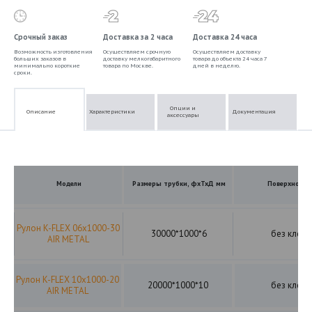
Срочный заказ
Доставка за 2 часа
Доставка 24 часа
Возможность изготовления
Осуществляем срочную
Осуществляем доставку
больших заказов в
доставку мелкогабаритного
товара до объекта 24 часа 7
минимально короткие
товара по Москве.
дней в неделю.
сроки.
Опции и
Описание
Характеристики
Документация
аксессуары
Модели
Размеры трубки, фхТхД мм
Поверхность
Рулон K-FLEX 06x1000-30
30000*1000*6
без клея
AIR METAL
Рулон K-FLEX 10x1000-20
20000*1000*10
без клея
AIR METAL