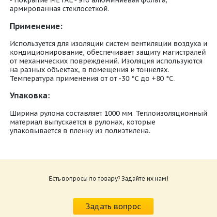
- Покрытие METAL - это алюминиевая фольга,
армированная стеклосеткой.
Применение:
Используется для изоляции систем вентиляции воздуха и
кондиционирование, обеспечивает защиту магистралей
от механических повреждений. Изоляция используются
на разных объектах, в помещения и тоннелях.
Температура применения от от -30 °С до +80 °С.
Упаковка:
Ширина рулона составляет 1000 мм. Теплоизоляционный
материал выпускается в рулонах, которые
упаковывается в пленку из полиэтилена.
Показатель
Значение
Сертификат пожарной безопасности K-FLEX AIR
Горючесть
Г1
Размер: 679.2 Кб
Температурный диапазон, °C
от -30 до +80
Коэффициент
Есть вопросы по товару? Задайте их нам!
теплопроводности, Вт/(м*°С)
Сертификат пожарной безопасности METAL
при температуре, оС
Размер: 868.1 Кб
-40
0,034
Задать вопрос
-20
0,036