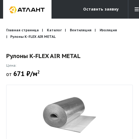
Оставить заявку
Электронная почта
Главная страница
Каталог
Вентиляция
Бесплатный звонок
Изоляция
info@atlantcompany.ru
8 (495) 532-45-07
Рулоны К-FLEX AIR METAL
Акции
Рулоны К-FLEX AIR METAL
Бренды
Цена:
671 ₽/м
2
от
Каталоги
Бланки запросов