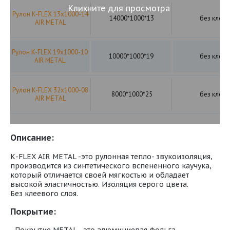
Кликните для просмотра
Рулон K-FLEX 13x1000-14
14000*1000*13
без клея
AIR METAL
Рулон K-FLEX 19x1000-10
10000*1000*19
без клея
AIR METAL
Рулон K-FLEX 32x1000-08
8000*1000*25
без клея
AIR METAL
Описание:
К-FLEX AIR METAL -это рулонная тепло- звукоизоляция,
производится из синтетического вспененного каучука,
который отличается своей мягкостью и обладает
высокой эластичностью. Изоляция серого цвета.
Без клеевого слоя.
Покрытие: