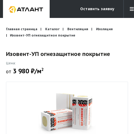
Оставить заявку
Электронная почта
Главная страница
Каталог
Вентиляция
Бесплатный звонок
Изоляция
info@atlantcompany.ru
8 (495) 532-45-07
Изовент-УП огнезащитное покрытие
Акции
Изовент-УП огнезащитное покрытие
Бренды
Цена:
3 980 ₽/м
2
от
Каталоги
Бланки запросов