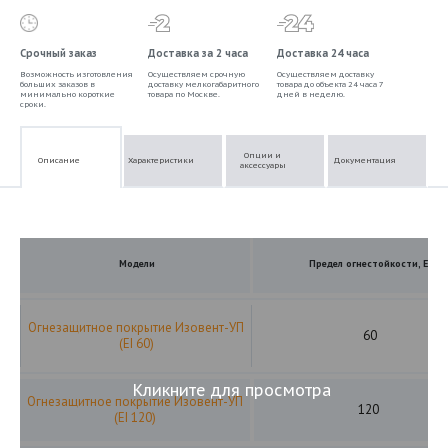
Срочный заказ
Доставка за 2 часа
Доставка 24 часа
Возможность изготовления
Осуществляем срочную
Осуществляем доставку
больших заказов в
доставку мелкогабаритного
товара до объекта 24 часа 7
минимально короткие
товара по Москве.
дней в неделю.
сроки.
Опции и
Описание
Характеристики
Документация
аксессуары
Модели
Предел огнестойкости, EI
Огнезащитное покрытие Изовент-УП
60
(EI 60)
Кликните для просмотра
Огнезащитное покрытие Изовент-УП
120
(EI 120)