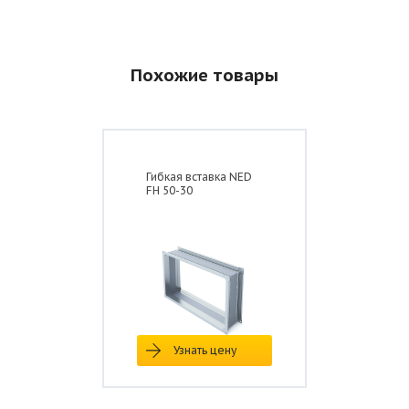
Похожие товары
Гибкая вставка NED
FH 50-30
Размеры, мм
Модель
Вес, кг
А
Б
В
Хомут HTK 200
200
253
218
0,39
Узнать цену