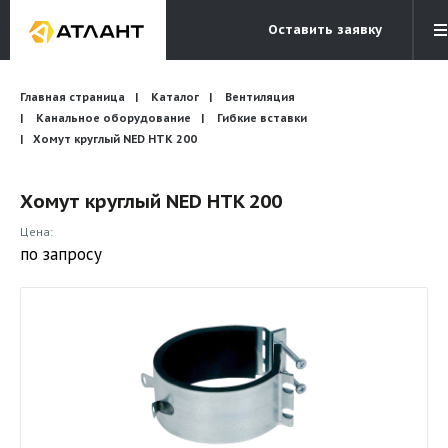
Оставить заявку
Электронная почта
Главная страница
Каталог
Вентиляция
Бесплатный звонок
info@atlantcompany.ru
8 (495) 532-45-07
Канальное оборудование
Гибкие вставки
Хомут круглый NED HTK 200
Акции
Хомут круглый NED HTK 200
Бренды
Цена:
Каталоги
по запросу
Бланки запросов