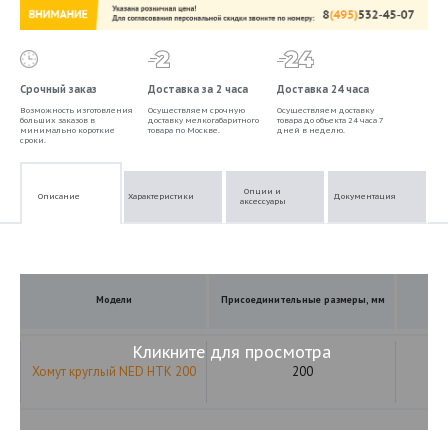
Срочный заказ
Доставка за 2 часа
Доставка 24 часа
Возможность изготовления
Осуществляем срочную
Осуществляем доставку
больших заказов в
доставку мелкогабаритного
товара до объекта 24 часа 7
минимально короткие
товара по Москве.
дней в неделю.
сроки.
Опции и
Описание
Характеристики
Документация
аксессуары
Модели
Присоединительные размеры, мм
Кликните для просмотра
Хомут круглый NED HTK 200
200