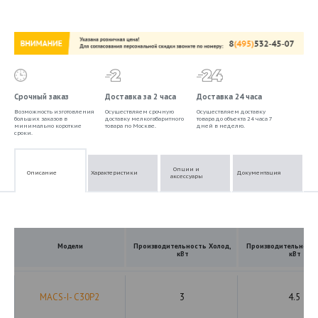
Срочный заказ
Доставка за 2 часа
Доставка 24 часа
Возможность изготовления
Осуществляем срочную
Осуществляем доставку
больших заказов в
доставку мелкогабаритного
товара до объекта 24 часа 7
минимально короткие
товара по Москве.
дней в неделю.
сроки.
Опции и
Описание
Характеристики
Документация
аксессуары
Модели
Производительность Холод,
Производительность
кВт
кВт
MACS-I- C30P2
3
4.5