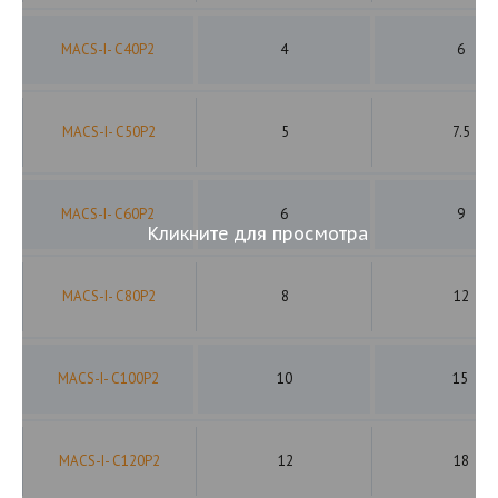
MACS-I- C40P2
4
6
MACS-I- C50P2
5
7.5
MACS-I- C60P2
6
9
Кликните для просмотра
MACS-I- C80P2
8
12
MACS-I- C100P2
10
15
MACS-I- C120P2
12
18