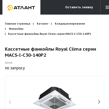
Оставить заявку
Электронная почта
Главная страница
Каталог
Кондиционирование
Бесплатный звонок
info@atlantcompany.ru
8 (495) 532-45-07
Фанкойлы
Кассетные фанкойлы Royal Clima серии MACS-I-C30-140P2
Акции
Кассетные фанкойлы Royal Clima серии
Бренды
MACS-I-C30-140P2
Каталоги
Цена:
Бланки запросов
по запросу