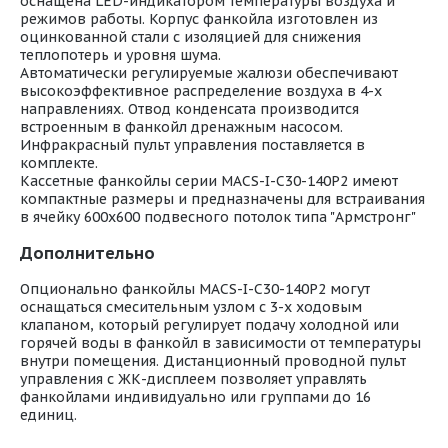
оснащена LED-индикатором температуры воздуха и
режимов работы. Корпус фанкойла изготовлен из
оцинкованной стали с изоляцией для снижения
теплопотерь и уровня шума.
Автоматически регулируемые жалюзи обеспечивают
высокоэффективное распределение воздуха в 4-х
направлениях. Отвод конденсата производится
встроенным в фанкойл дренажным насосом.
Инфракрасный пульт управления поставляется в
комплекте.
Кассетные фанкойлы серии MACS-I-C30-140P2 имеют
компактные размеры и предназначены для встраивания
в ячейку 600х600 подвесного потолок типа "Армстронг"
Дополнительно
Опционально фанкойлы MACS-I-C30-140P2 могут
оснащаться смесительным узлом с 3-х ходовым
клапаном, который регулирует подачу холодной или
горячей воды в фанкойл в зависимости от температуры
внутри помещения. Дистанционный проводной пульт
управления с ЖК-дисплеем позволяет управлять
фанкойлами индивидуально или группами до 16
единиц.