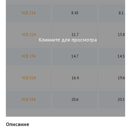
VCB 134
8.43
8.1
VCB 224
11.7
13.8
Кликните для просмотра
VCB 234
14.7
14.5
VCB 324
16.4
19.6
VCB 334
20.6
20.5
Описание