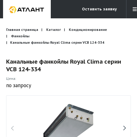
Оставить заявку
Электронная почта
Главная страница
Каталог
Кондиционирование
Бесплатный звонок
info@atlantcompany.ru
8 (495) 532-45-07
Фанкойлы
Канальные фанкойлы Royal Clima серии VCB 124-334
Акции
Канальные фанкойлы Royal Clima серии
Бренды
VCB 124-334
Каталоги
Цена:
Бланки запросов
по запросу