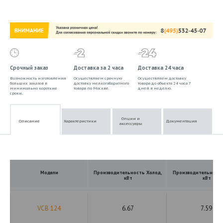
Срочный заказ
Доставка за 2 часа
Доставка 24 часа
Возможность изготовления
Осуществляем срочную
Осуществляем доставку
больших заказов в
доставку мелкогабаритного
товара до объекта 24 часа 7
минимально короткие
товара по Москве.
дней в неделю.
сроки.
Опции и
Описание
Характеристики
Документация
аксессуары
Модели
Производительность Холод,
Производительность
кВт
кВт
VCB 124
6.67
7.59