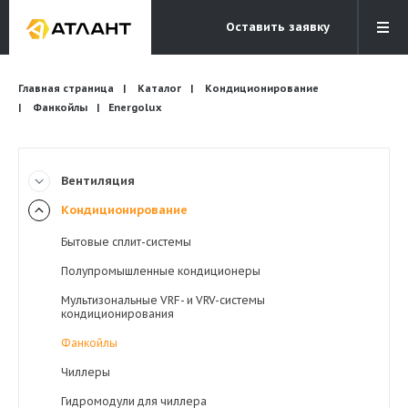
Оставить заявку
Электронная почта
Главная страница
Каталог
Кондиционирование
Бесплатный звонок
info@atlantcompany.ru
8 (495) 532-45-07
Фанкойлы
Energolux
Акции
Вентиляция
Бренды
Кондиционирование
Каталоги
Бытовые сплит-системы
Бланки запросов
Полупромышленные кондиционеры
Мультизональные VRF- и VRV-системы
кондиционирования
Фанкойлы
Чиллеры
Гидромодули для чиллера