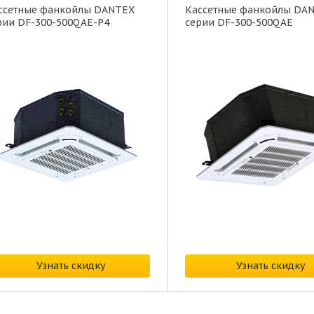
ссетные фанкойлы DANTEX
Кассетные фанкойлы DA
рии DF-300-500QAE-P4
серии DF-300-500QAE
на:
по запросу
Цена:
по запросу
Узнать скидку
Узнать скидку