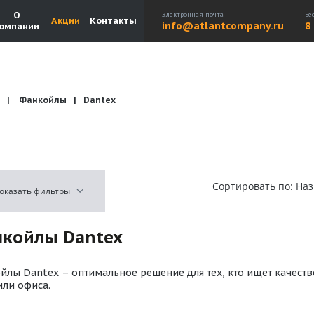
О
Электронная почта
Бе
Акции
Контакты
info@atlantcompany.ru
8
омпании
Фанкойлы
Dantex
Акции
Бренды
Каталоги
Бланки запросов
Сортировать по:
На
оказать фильтры
койлы Dantex
йлы Dantex – оптимальное решение для тех, кто ищет качест
или офиса.