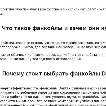
стройства обеспечивают комфортный микроклимат, регулируя т
а.
Что такое фанкойлы и зачем они 
стройства, которые используются для создания оптимального 
е теплообменников, где горячий или холодный воздух циркули
ичие от обычных кондиционеров, фанкойлы могут работать и на
рсальными для круглогодичного использования.
Почему стоит выбрать фанкойлы D
Энергоэффективность:
фанкойлы Dantex отличает высокая эн
снижаете потребление энергии при сохранении максимальной
Тихая работа:
если вам важен уровень шума, то фанкойлы Dan
устройств минимален, что создает комфортные условия для раб
Долговечность:
срок службы фанкойлов этой марки может дос