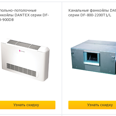
польно-потолочные
Канальные фанкойлы DA
нкойлы DANTEX серии DF-
серии DF-800-2200T1/L
0-900DB
на:
по запросу
Цена:
по запросу
Узнать скидку
Узнать скидку