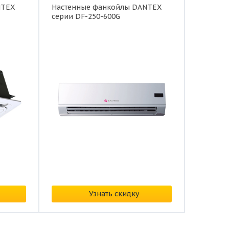
NTEX
Настенные фанкойлы DANTEX
серии DF-250-600G
Цена:
по запросу
Узнать скидку