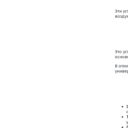
Эти у
воздух
Это у
основ
В отл
униве