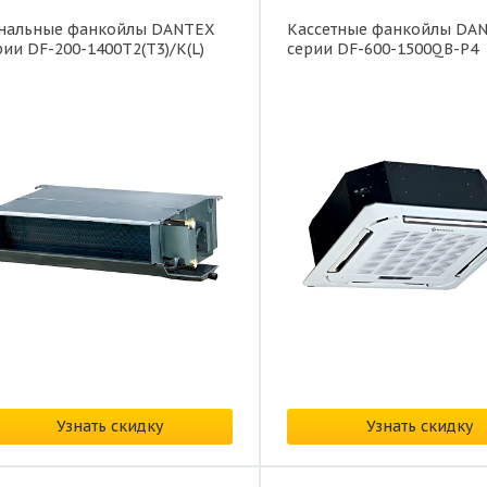
нальные фанкойлы DANTEX
Кассетные фанкойлы DA
рии DF-200-1400T2(T3)/K(L)
серии DF-600-1500QB-P4
на:
по запросу
Цена:
по запросу
Узнать скидку
Узнать скидку