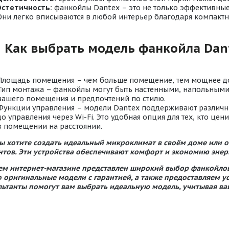
Эстетичность:
фанкойлы Dantex – это не только эффективные 
Они легко вписываются в любой интерьер благодаря компакт
Как выбрать модель фанкойла Dan
Площадь помещения – чем больше помещение, тем мощнее д
Тип монтажа – фанкойлы могут быть настенными, напольными 
вашего помещения и предпочтений по стилю.
Функции управления – модели Dantex поддерживают различны
до управления через Wi-Fi. Это удобная опция для тех, кто ц
в помещении на расстоянии.
вы хотите создать идеальный микроклимат в своём доме или о
нтов. Эти устройства обеспечивают комфорт и экономию энерг
ем интернет-магазине представлен широкий выбор фанкойлов
о оригинальные модели с гарантией, а также предоставляем у
льтанты помогут вам выбрать идеальную модель, учитывая ва