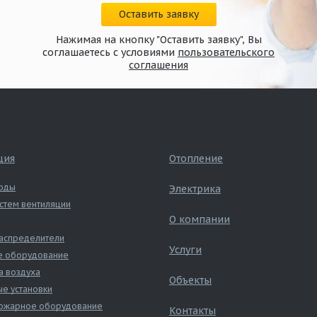
Оставить заявку
Нажимая на кнопку "Оставить заявку", Вы
соглашаетесь с условиями
пользовательского
соглашения
ция
Отопление
оды
Электрика
стем вентиляции
О компании
аспределители
Услуги
е оборудование
а воздуха
Объекты
е установки
ожарное оборудование
Контакты