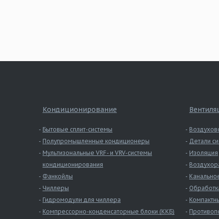
Кондиционирование
Вентиля
Бытовые сплит-системы
Воздухов
Полупромышленные кондиционеры
Детали си
Мультизональные VRF- и VRV-системы
Изоляция
кондиционирования
Воздухор
Фанкойлы
Канально
Чиллеры
Обработк
Гидромодули для чиллера
Компактны
Компрессорно-конденсаторные блоки (ККБ)
Противоп