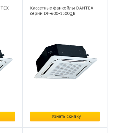
NTEX
Кассетные фанкойлы DANTEX
серии DF-600-1500QB
Цена:
по запросу
Узнать скидку