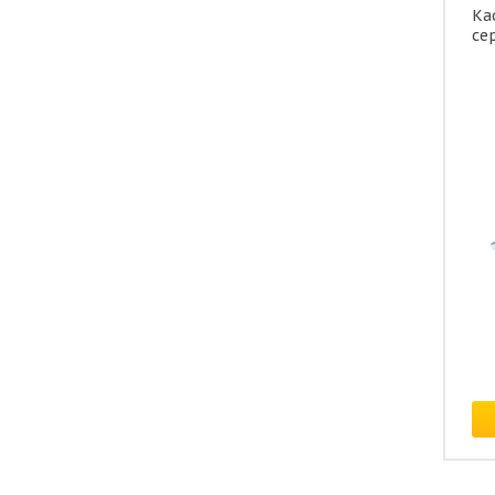
Ка
се
Це