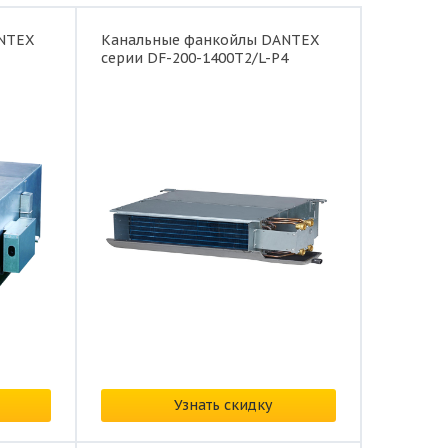
NTEX
Канальные фанкойлы DANTEX
серии DF-200-1400T2/L-P4
Цена:
по запросу
Узнать скидку