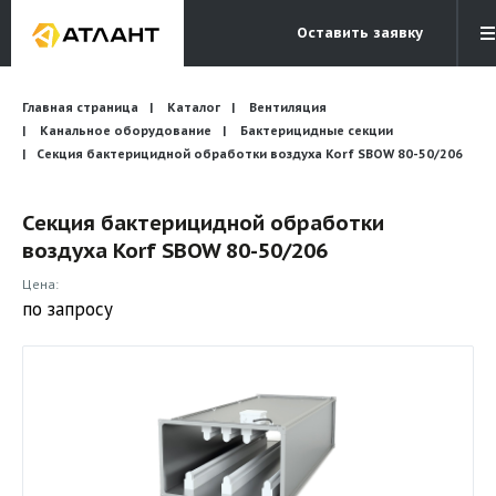
Оставить заявку
Электронная почта
Главная страница
Каталог
Вентиляция
Бесплатный звонок
info@atlantcompany.ru
8 (495) 532-45-07
Канальное оборудование
Бактерицидные секции
Секция бактерицидной обработки воздуха Korf SBOW 80-50/206
Акции
Секция бактерицидной обработки
Бренды
воздуха Korf SBOW 80-50/206
Каталоги
Цена:
Бланки запросов
по запросу