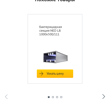
Бактерицидная
секция NED LB
Размеры, мм
1000x500/111
Типоразмер
А
Б
В
Г
Д
Е
SBOW 80-
800
500
820
520
840
540
50/206
Узнать цену