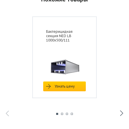
Бактерицидная
секция NED LB
Размеры, мм
1000x500/111
Типоразмер
А
Б
В
Г
Д
Е
SBOW 60-
600
350
620
370
640
390
35/143
Узнать цену