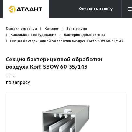
Оставить заявку
Электронная почта
Главная страница
Каталог
Вентиляция
Бесплатный звонок
info@atlantcompany.ru
8 (495) 532-45-07
Канальное оборудование
Бактерицидные секции
Секция бактерицидной обработки воздуха Korf SBOW 60-35/143
Акции
Секция бактерицидной обработки
Бренды
воздуха Korf SBOW 60-35/143
Каталоги
Цена:
Бланки запросов
по запросу