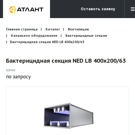
Оставить заявку
Электронная почта
Главная страница
Каталог
Вентиляция
Бесплатный звонок
info@atlantcompany.ru
8 (495) 532-45-07
Канальное оборудование
Бактерицидные секции
Бактерицидная секция NED LB 400х200/63
Акции
Бактерицидная секция NED LB 400х200/63
Бренды
Цена:
Каталоги
по запросу
Бланки запросов