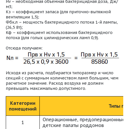
Hv – необходимая объемная бактерицидная доза, Дж/
м3;
Кз – коэффициент запаса (для приточно-вытяжной
вентиляции 1,5);
Фбк.л – мощность бактерицидного потока 1-й лампы,
(26,5 Вт);
Кф – коэффициент использования бактерицидного
потока (для голых цилиндрических ламп 0,9).
Отсюда получаем:
Исходя из расчета, подбирается типоразмер и число
секций с суммарным количеством ламп большим, чем
расчетное значение. Расход воздуха не должен
превышать максимально допустимого.
Категории
Типы по
помещений
Операционные, предоперационные, 
1
детские палаты роддомов