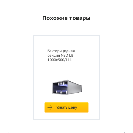
Похожие товары
Бактерицидная
секция NED LB
Размеры, мм
1000x500/111
Типоразмер
А
Б
В
Г
Д
Е
LB 40-20/32
400
200
420
220
440
240
LB 40-20/63
400
200
420
220
440
240
LB 40-20/95
400
200
420
220
440
240
LB 40-
400
200
420
220
440
240
Узнать цену
20/143