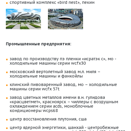
спортивный комплекс «bird nest», пекин
Промышленные предприятия:
завод по производству пэ пленки «исратэк с», мо -
холодильные машины серии wcfx30
московский вертолетный завод м.л. миля –
холодильные машины и фанкойлы
клинский пивоваренный завод, мо – холодильные
машины серии wcfx 57t
завод цветных металлов имени в.н. гулидова
«красцветмет», красноярск – чиллеры с воздушным
охлаждением серии acds, моноблочные
кондиционеры wcps68
центр восстановления плутония, сша
центр ядерной энергетики, шанхай - центробежные