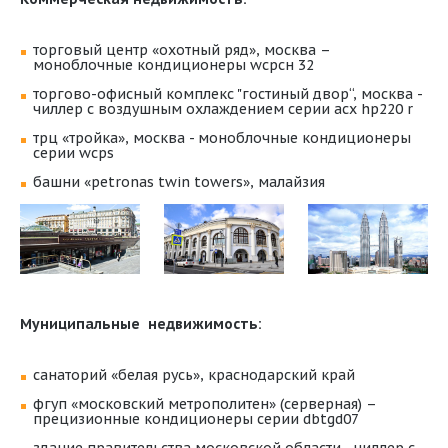
торговый центр «охотный ряд», москва –
моноблочные кондиционеры wcpсн 32
торгово-офисный комплекс "гостиный двор“, москва -
чиллер с воздушным охлаждением серии acx hp220 r
трц «тройка», москва - моноблочные кондиционеры
серии wcps
башни «petronas twin towers», малайзия
Муниципальные недвижимость:
санаторий «белая русь», краснодарский край
фгуп «московский метрополитен» (серверная) –
прецизионные кондиционеры серии dbtgd07