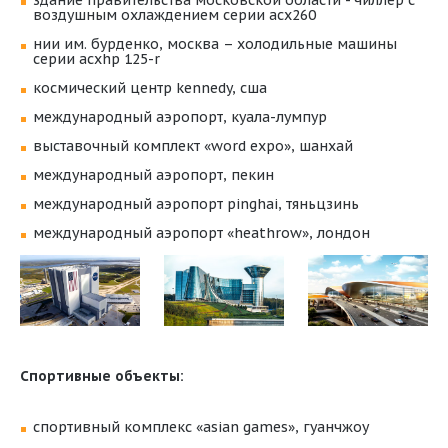
здание правительства московской области - чиллер с
воздушным охлаждением серии acx260
нии им. бурденко, москва – холодильные машины
серии acxhp 125-r
космический центр kennedy, сша
международный аэропорт, куала-лумпур
выставочный комплект «word expo», шанхай
международный аэропорт, пекин
международный аэропорт pinghai, тяньцзинь
международный аэропорт «heathrow», лондон
Спортивные объекты:
спортивный комплекс «asian games», гуанчжоу