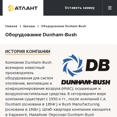
Оставить заявку
Электронная почта
Бесплатный звонок
Главная
Бренды
Оборудование Dunham-Bush
info@atlantcompany.ru
8 (495) 532-45-07
Оборудование Dunham-Bush
Акции
ИСТОРИЯ КОМПАНИИ
Бренды
Каталоги
Компания Dunham-Bush
всемирно известный
Бланки запросов
производитель
оборудования для систем
отопления, вентиляции и
кондиционирования воздуха (HVAC); осушающие и
воздухоочистительные средства. В сегодняшнем виде
компания существует с 1950-х гг., после компаний C.A.
Dunham (основана в 1894г.) и Bush Manufacturing
(основана в 1906г.). Штаб-квартира компании находится
в Каджанге, Малайзия. Персонал Dunham-Bush