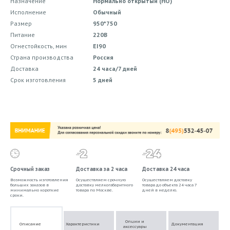
Назначение
Нормально открытый (НО)
Исполнение
Обычный
Размер
950*750
Питание
220В
Огнестойкость, мин
EI90
Страна производства
Россия
Доставка
24 часа/7 дней
Срок изготовления
5 дней
Срочный заказ
Доставка за 2 часа
Доставка 24 часа
Возможность изготовления
Осуществляем срочную
Осуществляем доставку
больших заказов в
доставку мелкогабаритного
товара до объекта 24 часа 7
минимально короткие
товара по Москве.
дней в неделю.
сроки.
Опции и
Описание
Характеристики
Документация
аксессуары