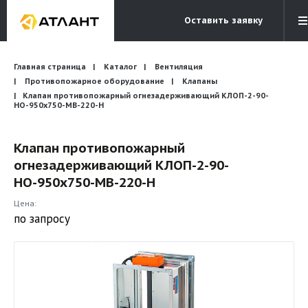
Оставить заявку
Электронная почта
Главная страница
Каталог
Вентиляция
Бесплатный звонок
info@atlantcompany.ru
8 (495) 532-45-07
Противопожарное оборудование
Клапаны
Клапан противопожарный огнезадерживающий КЛОП-2-90-
НО-950х750-МВ-220-Н
Акции
Бренды
Клапан противопожарный
огнезадерживающий КЛОП-2-90-
Каталоги
НО-950х750-МВ-220-Н
Бланки запросов
Цена:
по запросу