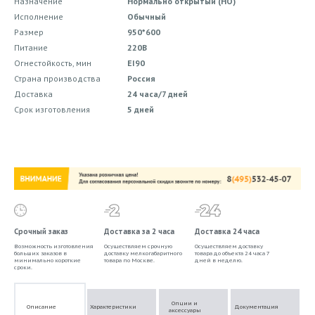
Назначение
Нормально открытый (НО)
Исполнение
Обычный
Размер
950*600
Питание
220В
Огнестойкость, мин
EI90
Страна производства
Россия
Доставка
24 часа/7 дней
Срок изготовления
5 дней
Срочный заказ
Доставка за 2 часа
Доставка 24 часа
Возможность изготовления
Осуществляем срочную
Осуществляем доставку
больших заказов в
доставку мелкогабаритного
товара до объекта 24 часа 7
минимально короткие
товара по Москве.
дней в неделю.
сроки.
Опции и
Описание
Характеристики
Документация
аксессуары