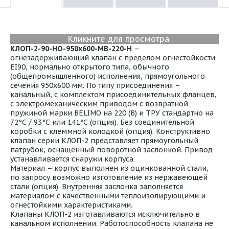
Кликните для просмотра
КЛОП-2-90-НО-950х600-МВ-220-Н
–
огнезадерживающий клапан с пределом огнестойкости
EI90, нормально открытого типа, обычного
(общепромышленного) исполнения, прямоугольного
сечения 950х600 мм. По типу присоединения –
канальный, с комплектом присоединительных фланцев,
с электромеханическим приводом с возвратной
пружиной марки BELIMO на 220 (В) и ТРУ стандартно на
72°С / 93°С или 141°С (опция). Без соединительной
коробки с клеммной колодкой (опция). Конструктивно
клапан серии КЛОП-2 представляет прямоугольный
патрубок, оснащенный поворотной заслонкой. Привод
устанавливается снаружи корпуса.
Материал – корпус выполнен из оцинкованной стали,
по запросу возможно изготовление из нержавеющей
стали (опция). Внутренняя заслонка заполняется
материалом с качественными теплоизолирующими и
огнестойкими характеристиками.
Клапаны КЛОП-2 изготавливаются исключительно в
канальном исполнении. Работоспособность клапана не