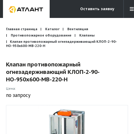
Оставить заявку
Электронная почта
Главная страница
Каталог
Вентиляция
Бесплатный звонок
info@atlantcompany.ru
8 (495) 532-45-07
Противопожарное оборудование
Клапаны
Клапан противопожарный огнезадерживающий КЛОП-2-90-
НО-950х600-МВ-220-Н
Акции
Бренды
Клапан противопожарный
огнезадерживающий КЛОП-2-90-
Каталоги
НО-950х600-МВ-220-Н
Бланки запросов
Цена:
по запросу