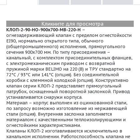
Кликните для просмотра
КЛОП-2-90-НО-900х700-МВ-220-Н
–
огнезадерживающий клапан с пределом огнестойкости
EI90, нормально открытого типа, обычного
(общепромышленного) исполнения, прямоугольного
сечения 900х700 мм. По типу присоединения –
канальный, с комплектом присоединительных фланцев,
с электромеханическим приводом с возвратной
пружиной марки BELIMO на 220 (В) и ТРУ стандартно на
72°С / 93°С или 141°С (опция). Без соединительной
коробки с клеммной колодкой (опция). Конструктивно
клапан серии КЛОП-2 представляет прямоугольный
патрубок, оснащенный поворотной заслонкой. Привод
устанавливается снаружи корпуса.
Материал – корпус выполнен из оцинкованной стали,
по запросу возможно изготовление из нержавеющей
стали (опция). Внутренняя заслонка заполняется
материалом с качественными теплоизолирующими и
огнестойкими характеристиками.
Клапаны КЛОП-2 изготавливаются исключительно в
канальном исполнении. Работоспособность клапана не