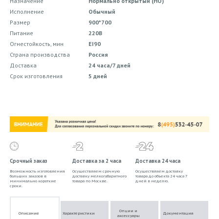
Назначение
Нормально открытый (НО)
Исполнение
Обычный
Размер
900*700
Питание
220В
Огнестойкость, мин
EI90
Страна производства
Россия
Доставка
24 часа/7 дней
Срок изготовления
5 дней
Срочный заказ
Доставка за 2 часа
Доставка 24 часа
Возможность изготовления
Осуществляем срочную
Осуществляем доставку
больших заказов в
доставку мелкогабаритного
товара до объекта 24 часа 7
минимально короткие
товара по Москве.
дней в неделю.
сроки.
Опции и
Описание
Характеристики
Документация
аксессуары