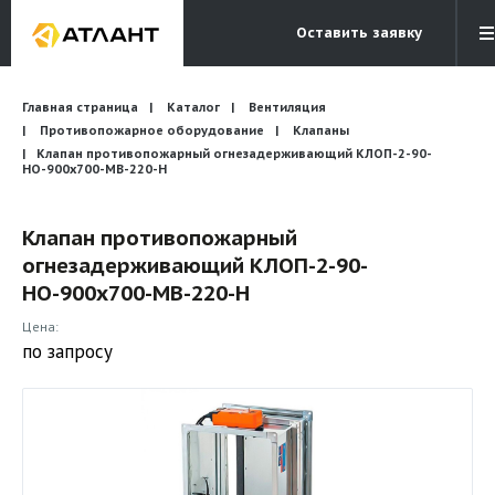
Оставить заявку
Электронная почта
Главная страница
Каталог
Вентиляция
Бесплатный звонок
info@atlantcompany.ru
8 (495) 532-45-07
Противопожарное оборудование
Клапаны
Клапан противопожарный огнезадерживающий КЛОП-2-90-
НО-900х700-МВ-220-Н
Акции
Бренды
Клапан противопожарный
огнезадерживающий КЛОП-2-90-
Каталоги
НО-900х700-МВ-220-Н
Бланки запросов
Цена:
по запросу