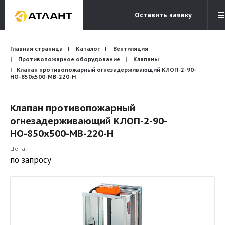
Оставить заявку
Электронная почта
Главная страница
Каталог
Вентиляция
Бесплатный звонок
info@atlantcompany.ru
8 (495) 532-45-07
Противопожарное оборудование
Клапаны
Клапан противопожарный огнезадерживающий КЛОП-2-90-
НО-850х500-МВ-220-Н
Акции
Бренды
Клапан противопожарный
огнезадерживающий КЛОП-2-90-
Каталоги
НО-850х500-МВ-220-Н
Бланки запросов
Цена:
по запросу