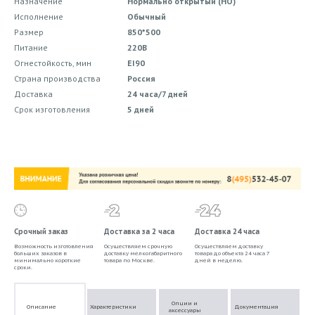
Назначение
Нормально открытый (НО)
Исполнение
Обычный
Размер
850*500
Питание
220В
Огнестойкость, мин
EI90
Страна производства
Россия
Доставка
24 часа/7 дней
Срок изготовления
5 дней
Срочный заказ
Доставка за 2 часа
Доставка 24 часа
Возможность изготовления
Осуществляем срочную
Осуществляем доставку
больших заказов в
доставку мелкогабаритного
товара до объекта 24 часа 7
минимально короткие
товара по Москве.
дней в неделю.
сроки.
Опции и
Описание
Характеристики
Документация
аксессуары