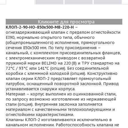
Кликните для просмотра
КЛОП-2-90-НО-850х500-МВ-220-Н
–
огнезадерживающий клапан с пределом огнестойкости
EI90, нормально открытого типа, обычного
(общепромышленного) исполнения, прямоугольного
сечения 850х500 мм. По типу присоединения –
канальный, с комплектом присоединительных фланцев,
с электромеханическим приводом с возвратной
пружиной марки BELIMO на 220 (В) и ТРУ стандартно на
72°С / 93°С или 141°С (опция). Без соединительной
коробки с клеммной колодкой (опция). Конструктивно
клапан серии КЛОП-2 представляет прямоугольный
патрубок, оснащенный поворотной заслонкой. Привод
устанавливается снаружи корпуса.
Материал – корпус выполнен из оцинкованной стали,
по запросу возможно изготовление из нержавеющей
стали (опция). Внутренняя заслонка заполняется
материалом с качественными теплоизолирующими и
огнестойкими характеристиками.
Клапаны КЛОП-2 изготавливаются исключительно в
канальном исполнении. Работоспособность клапана не