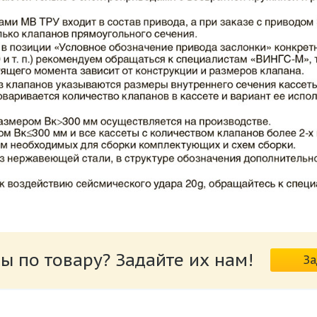
ВИНГС-М КЛОП-2.pdf
ы по товару? Задайте их нам!
За
риводов КЛОП-2.pdf