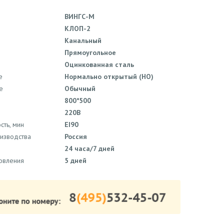
ВИНГС-М
КЛОП-2
Канальный
Прямоугольное
Оцинкованная сталь
е
Нормально открытый (НО)
е
Обычный
800*500
220В
сть, мин
EI90
оизводства
Россия
24 часа/7 дней
товления
5 дней