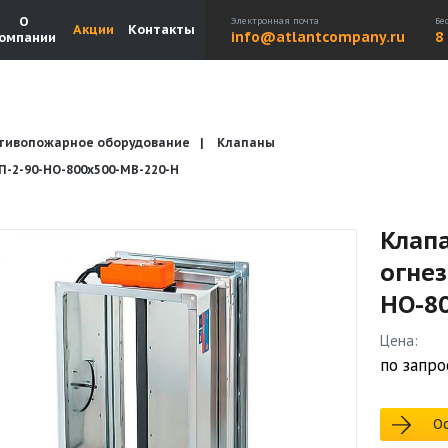
О
Электронная почта
Бе
Акции
Контакты
info@atlantcompany.ru
8
омпании
тивопожарное оборудование
Клапаны
Акции
Бренды
Каталоги
Бланки запросов
2-90-НО-800х500-МВ-220-Н
Клап
огне
НО-8
Цена:
по запро
Ос