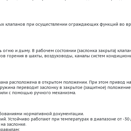
ых клапанов при осуществлении ограждающих функций во в
огню и дыму. В рабочем состоянии (заслонка закрыта) клапан
ентов горения в шахты, воздуховоды, каналы систем кондици
пана расположена в открытом положении. При этом привод н
ружина переводит заслонку в закрытое (защитное) положение
или с помощью ручного механизма.
ебованиями нормативной документации.
й. Устойчиво работают при температурах в диапазоне от -30
на заслонке.
правилам: