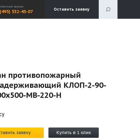
сплатный звонок
Оставить заявку
 (495) 532-45-07
ан противопожарный
задерживающий КЛОП-2-90-
00х500-МВ-220-Н
су
тавить заявку
Купить в 1 клик