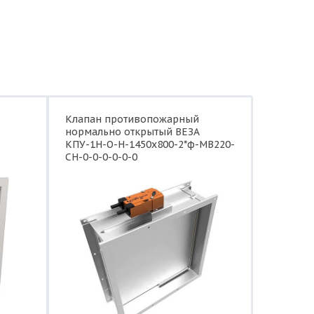
Клапан противопожарный
нормально открытый ВЕЗА
КПУ-1Н-О-Н-1450x800-2*ф-МВ220-
СН-0-0-0-0-0-0