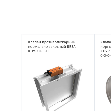
Клапан противопожарный
Клап
нормально закрытый ВЕЗА
норма
КПУ-1Н-З-Н
КПУ-1
0-0-0-