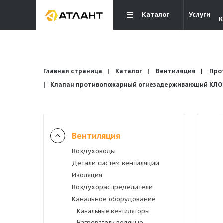
Каталог
Услуги
к
Главная страница
Каталог
Вентиляция
Про
Клапан противопожарный огнезадерживающий КЛОП-
Вентиляция
Вентиляция
Воздуховоды
Кондиционирование
Детали систем вентиляции
Изоляция
Отопление и водоснабжение
Воздухораспределители
Канальное оборудование
Канальные вентиляторы
Электрика
Нагреватели водяные