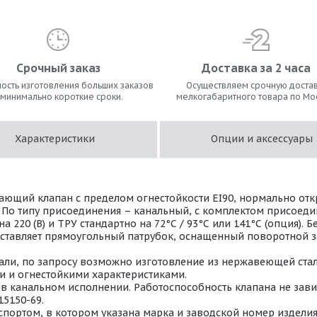
Срочный заказ
Доставка за 2 часа
ость изготовления больших заказов
Осуществляем срочную достав
 минимально короткие сроки.
мелкогабаритного товара по Мо
Характеристики
Опции и аксессуары
ющий клапан с пределом огнестойкости EI90, нормально от
. По типу присоединения – канальный, с комплектом присоед
220 (В) и ТРУ стандартно на 72°С / 93°С или 141°С (опция).
дставляет прямоугольный патрубок, оснащенный поворотной з
ли, по запросу возможно изготовление из нержавеющей стали 
 и огнестойкими характеристиками.
 канальном исполнении. Работоспособность клапана не завис
15150-69.
портом, в котором указана марка и заводской номер изделия