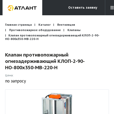
Оставить заявку
Электронная почта
Главная страница
Каталог
Вентиляция
Бесплатный звонок
info@atlantcompany.ru
8 (495) 532-45-07
Противопожарное оборудование
Клапаны
Клапан противопожарный огнезадерживающий КЛОП-2-90-
НО-800х350-МВ-220-Н
Акции
Бренды
Клапан противопожарный
огнезадерживающий КЛОП-2-90-
Каталоги
НО-800х350-МВ-220-Н
Бланки запросов
Цена:
по запросу