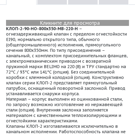
Кликните для просмотра
КЛОП-2-90-НО-800х350-МВ-220-Н
–
огнезадерживающий клапан с пределом огнестойкости
EI90, нормально открытого типа, обычного
(общепромышленного) исполнения, прямоугольного
сечения 800х350мм. По типу присоединения –
канальный, с комплектом присоединительных фланцев,
с электромеханическим приводом с возвратной
пружиной марки BELIMO на 220 (В) и ТРУ стандартно на
72°С / 93°С или 141°С (опция). Без соединительной
коробки с клеммной колодкой (опция). Конструктивно
клапан серии КЛОП-2 представляет прямоугольный
патрубок, оснащенный поворотной заслонкой. Привод
устанавливается снаружи корпуса.
Материал – корпус выполнен из оцинкованной стали,
по запросу возможно изготовление из нержавеющей
стали (опция). Внутренняя заслонка заполняется
материалом с качественными теплоизолирующими и
огнестойкими характеристиками.
Клапаны КЛОП-2 изготавливаются исключительно в
канальном исполнении. Работоспособность клапана не