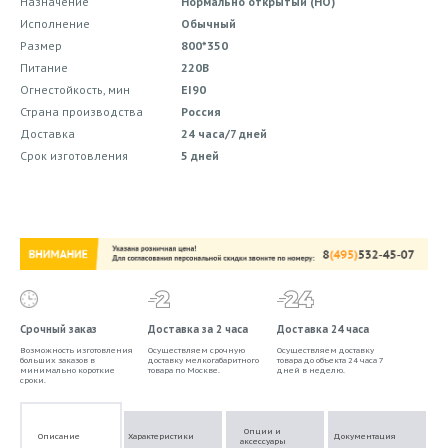
Назначение
Нормально открытый (НО)
Исполнение
Обычный
Размер
800*350
Питание
220В
Огнестойкость, мин
EI90
Страна производства
Россия
Доставка
24 часа/7 дней
Срок изготовления
5 дней
Срочный заказ
Доставка за 2 часа
Доставка 24 часа
Возможность изготовления
Осуществляем срочную
Осуществляем доставку
больших заказов в
доставку мелкогабаритного
товара до объекта 24 часа 7
минимально короткие
товара по Москве.
дней в неделю.
сроки.
Опции и
Описание
Характеристики
Документация
аксессуары