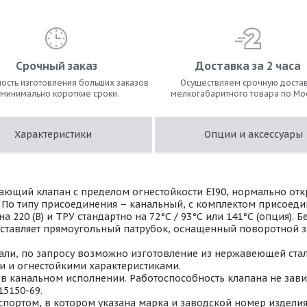
Срочный заказ
Доставка за 2 часа
ость изготовления больших заказов
Осуществляем срочную достав
 минимально короткие сроки.
мелкогабаритного товара по Мо
Характеристики
Опции и аксессуары
ющий клапан с пределом огнестойкости EI90, нормально от
. По типу присоединения – канальный, с комплектом присоед
220 (В) и ТРУ стандартно на 72°С / 93°С или 141°С (опция).
дставляет прямоугольный патрубок, оснащенный поворотной з
ли, по запросу возможно изготовление из нержавеющей стали 
 и огнестойкими характеристиками.
 канальном исполнении. Работоспособность клапана не завис
15150-69.
портом, в котором указана марка и заводской номер изделия