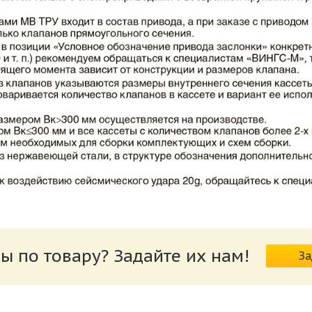
ВИНГС-М КЛОП-2.pdf
ы по товару? Задайте их нам!
За
риводов КЛОП-2.pdf