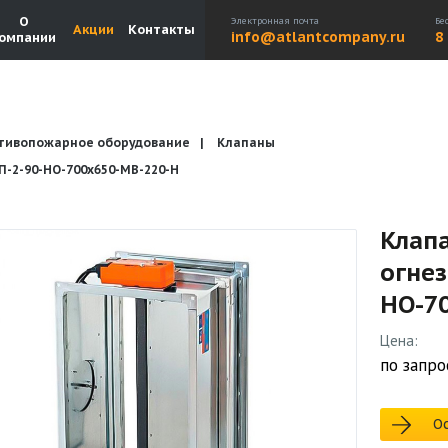
О
Электронная почта
Бе
Акции
Контакты
info@atlantcompany.ru
8
омпании
тивопожарное оборудование
Клапаны
Акции
Бренды
Каталоги
Бланки запросов
2-90-НО-700х650-МВ-220-Н
Клап
огне
НО-7
Цена:
по запро
Ос