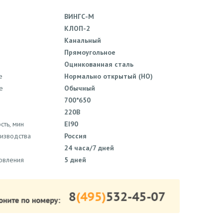
ВИНГС-М
КЛОП-2
Канальный
Прямоугольное
Оцинкованная сталь
е
Нормально открытый (НО)
е
Обычный
700*650
220В
сть, мин
EI90
оизводства
Россия
24 часа/7 дней
товления
5 дней