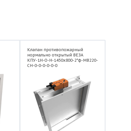
Клапан противопожарный
нормально открытый ВЕЗА
КПУ-1Н-О-Н-1450x800-2*ф-МВ220-
СН-0-0-0-0-0-0