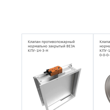
Клапан противопожарный
Клап
нормально закрытый ВЕЗА
норма
КПУ-1Н-З-Н
КПУ-1
0-0-0-