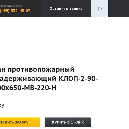
сплатный звонок
Оставить заявку
 (495) 532-45-07
ан противопожарный
задерживающий КЛОП-2-90-
00х650-МВ-220-Н
су
тавить заявку
Купить в 1 клик