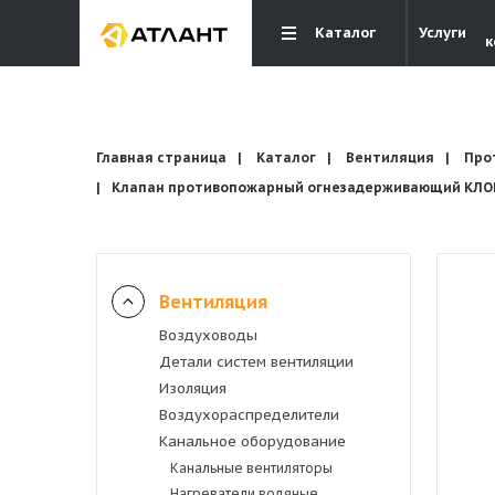
Каталог
Услуги
к
Главная страница
Каталог
Вентиляция
Про
Клапан противопожарный огнезадерживающий КЛОП-
Вентиляция
Вентиляция
Воздуховоды
Кондиционирование
Детали систем вентиляции
Изоляция
Отопление и водоснабжение
Воздухораспределители
Канальное оборудование
Канальные вентиляторы
Электрика
Нагреватели водяные