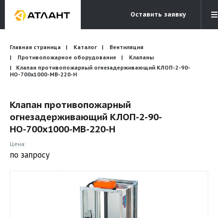
Оставить заявку
Электронная почта
Главная страница
Каталог
Вентиляция
Бесплатный звонок
info@atlantcompany.ru
8 (495) 532-45-07
Противопожарное оборудование
Клапаны
Клапан противопожарный огнезадерживающий КЛОП-2-90-
НО-700х1000-МВ-220-Н
Акции
Бренды
Клапан противопожарный
огнезадерживающий КЛОП-2-90-
Каталоги
НО-700х1000-МВ-220-Н
Бланки запросов
Цена:
по запросу