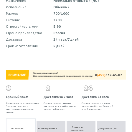
Назначение
Нормально открытый (НО)
Исполнение
Обычный
Размер
700*1000
Питание
220В
Огнестойкость, мин
EI90
Страна производства
Россия
Доставка
24 часа/7 дней
Срок изготовления
5 дней
Срочный заказ
Доставка за 2 часа
Доставка 24 часа
Возможность изготовления
Осуществляем срочную
Осуществляем доставку
больших заказов в
доставку мелкогабаритного
товара до объекта 24 часа 7
минимально короткие
товара по Москве.
дней в неделю.
сроки.
Опции и
Описание
Характеристики
Документация
аксессуары