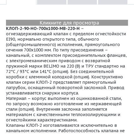
Кликните для просмотра
КЛОП-2-90-НО-700х1000-МВ-220-Н
–
огнезадерживающий клапан с пределом огнестойкости
EI90, нормально открытого типа, обычного
(общепромышленного) исполнения, прямоугольного
сечения 700х1000 мм. По типу присоединения –
канальный, с комплектом присоединительных фланцев,
с электромеханическим приводом с возвратной
пружиной марки BELIMO на 220 (В) и ТРУ стандартно на
72°С / 93°С или 141°С (опция). Без соединительной
коробки с клеммной колодкой (опция). Конструктивно
клапан серии КЛОП-2 представляет прямоугольный
патрубок, оснащенный поворотной заслонкой. Привод
устанавливается снаружи корпуса.
Материал – корпус выполнен из оцинкованной стали,
по запросу возможно изготовление из нержавеющей
стали (опция). Внутренняя заслонка заполняется
материалом с качественными теплоизолирующими и
огнестойкими характеристиками.
Клапаны КЛОП-2 изготавливаются исключительно в
канальном исполнении. Работоспособность клапана не