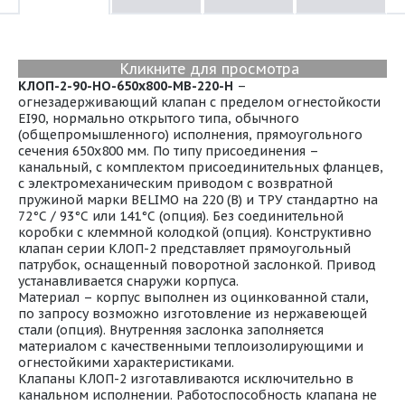
Кликните для просмотра
КЛОП-2-90-НО-650х800-МВ-220-Н
–
огнезадерживающий клапан с пределом огнестойкости
EI90, нормально открытого типа, обычного
(общепромышленного) исполнения, прямоугольного
сечения 650х800 мм. По типу присоединения –
канальный, с комплектом присоединительных фланцев,
с электромеханическим приводом с возвратной
пружиной марки BELIMO на 220 (В) и ТРУ стандартно на
72°С / 93°С или 141°С (опция). Без соединительной
коробки с клеммной колодкой (опция). Конструктивно
клапан серии КЛОП-2 представляет прямоугольный
патрубок, оснащенный поворотной заслонкой. Привод
устанавливается снаружи корпуса.
Материал – корпус выполнен из оцинкованной стали,
по запросу возможно изготовление из нержавеющей
стали (опция). Внутренняя заслонка заполняется
материалом с качественными теплоизолирующими и
огнестойкими характеристиками.
Клапаны КЛОП-2 изготавливаются исключительно в
канальном исполнении. Работоспособность клапана не