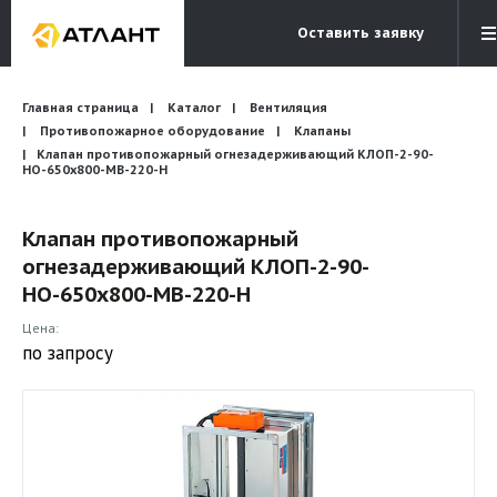
Оставить заявку
Электронная почта
Главная страница
Каталог
Вентиляция
Бесплатный звонок
info@atlantcompany.ru
8 (495) 532-45-07
Противопожарное оборудование
Клапаны
Клапан противопожарный огнезадерживающий КЛОП-2-90-
НО-650х800-МВ-220-Н
Акции
Бренды
Клапан противопожарный
огнезадерживающий КЛОП-2-90-
Каталоги
НО-650х800-МВ-220-Н
Бланки запросов
Цена:
по запросу