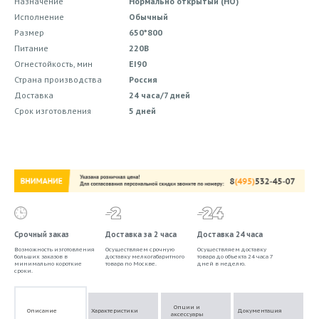
Назначение
Нормально открытый (НО)
Исполнение
Обычный
Размер
650*800
Питание
220В
Огнестойкость, мин
EI90
Страна производства
Россия
Доставка
24 часа/7 дней
Срок изготовления
5 дней
Срочный заказ
Доставка за 2 часа
Доставка 24 часа
Возможность изготовления
Осуществляем срочную
Осуществляем доставку
больших заказов в
доставку мелкогабаритного
товара до объекта 24 часа 7
минимально короткие
товара по Москве.
дней в неделю.
сроки.
Опции и
Описание
Характеристики
Документация
аксессуары