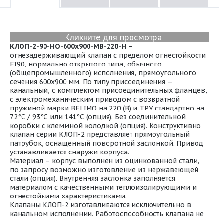
Кликните для просмотра
КЛОП-2-90-НО-600х900-МВ-220-Н
–
огнезадерживающий клапан с пределом огнестойкости
EI90, нормально открытого типа, обычного
(общепромышленного) исполнения, прямоугольного
сечения 600х900 мм. По типу присоединения –
канальный, с комплектом присоединительных фланцев,
с электромеханическим приводом с возвратной
пружиной марки BELIMO на 220 (В) и ТРУ стандартно на
72°С / 93°С или 141°С (опция). Без соединительной
коробки с клеммной колодкой (опция). Конструктивно
клапан серии КЛОП-2 представляет прямоугольный
патрубок, оснащенный поворотной заслонкой. Привод
устанавливается снаружи корпуса.
Материал – корпус выполнен из оцинкованной стали,
по запросу возможно изготовление из нержавеющей
стали (опция). Внутренняя заслонка заполняется
материалом с качественными теплоизолирующими и
огнестойкими характеристиками.
Клапаны КЛОП-2 изготавливаются исключительно в
канальном исполнении. Работоспособность клапана не