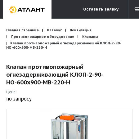
Оставить заявку
Электронная почта
Главная страница
Каталог
Вентиляция
Бесплатный звонок
info@atlantcompany.ru
8 (495) 532-45-07
Противопожарное оборудование
Клапаны
Клапан противопожарный огнезадерживающий КЛОП-2-90-
НО-600х900-МВ-220-Н
Акции
Бренды
Клапан противопожарный
огнезадерживающий КЛОП-2-90-
Каталоги
НО-600х900-МВ-220-Н
Бланки запросов
Цена:
по запросу