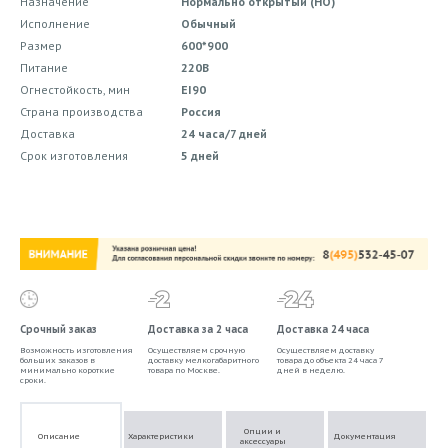
Назначение
Нормально открытый (НО)
Исполнение
Обычный
Размер
600*900
Питание
220В
Огнестойкость, мин
EI90
Страна производства
Россия
Доставка
24 часа/7 дней
Срок изготовления
5 дней
Срочный заказ
Доставка за 2 часа
Доставка 24 часа
Возможность изготовления
Осуществляем срочную
Осуществляем доставку
больших заказов в
доставку мелкогабаритного
товара до объекта 24 часа 7
минимально короткие
товара по Москве.
дней в неделю.
сроки.
Опции и
Описание
Характеристики
Документация
аксессуары