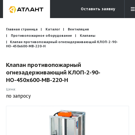
Оставить заявку
Электронная почта
Главная страница
Каталог
Вентиляция
Бесплатный звонок
info@atlantcompany.ru
8 (495) 532-45-07
Противопожарное оборудование
Клапаны
Клапан противопожарный огнезадерживающий КЛОП-2-90-
НО-450х600-МВ-220-Н
Акции
Бренды
Клапан противопожарный
огнезадерживающий КЛОП-2-90-
Каталоги
НО-450х600-МВ-220-Н
Бланки запросов
Цена:
по запросу