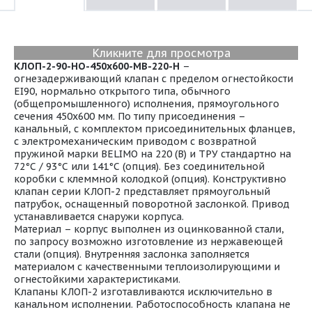
Кликните для просмотра
КЛОП-2-90-НО-450х600-МВ-220-Н
–
огнезадерживающий клапан с пределом огнестойкости
EI90, нормально открытого типа, обычного
(общепромышленного) исполнения, прямоугольного
сечения 450х600 мм. По типу присоединения –
канальный, с комплектом присоединительных фланцев,
с электромеханическим приводом с возвратной
пружиной марки BELIMO на 220 (В) и ТРУ стандартно на
72°С / 93°С или 141°С (опция). Без соединительной
коробки с клеммной колодкой (опция). Конструктивно
клапан серии КЛОП-2 представляет прямоугольный
патрубок, оснащенный поворотной заслонкой. Привод
устанавливается снаружи корпуса.
Материал – корпус выполнен из оцинкованной стали,
по запросу возможно изготовление из нержавеющей
стали (опция). Внутренняя заслонка заполняется
материалом с качественными теплоизолирующими и
огнестойкими характеристиками.
Клапаны КЛОП-2 изготавливаются исключительно в
канальном исполнении. Работоспособность клапана не