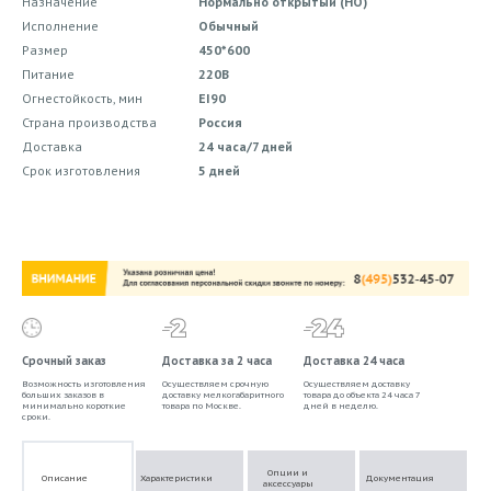
Назначение
Нормально открытый (НО)
Исполнение
Обычный
Размер
450*600
Питание
220В
Огнестойкость, мин
EI90
Страна производства
Россия
Доставка
24 часа/7 дней
Срок изготовления
5 дней
Срочный заказ
Доставка за 2 часа
Доставка 24 часа
Возможность изготовления
Осуществляем срочную
Осуществляем доставку
больших заказов в
доставку мелкогабаритного
товара до объекта 24 часа 7
минимально короткие
товара по Москве.
дней в неделю.
сроки.
Опции и
Описание
Характеристики
Документация
аксессуары