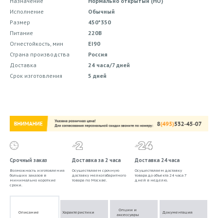
Назначение
Нормально открытый (НО)
Исполнение
Обычный
Размер
450*350
Питание
220В
Огнестойкость, мин
EI90
Страна производства
Россия
Доставка
24 часа/7 дней
Срок изготовления
5 дней
Срочный заказ
Доставка за 2 часа
Доставка 24 часа
Возможность изготовления
Осуществляем срочную
Осуществляем доставку
больших заказов в
доставку мелкогабаритного
товара до объекта 24 часа 7
минимально короткие
товара по Москве.
дней в неделю.
сроки.
Опции и
Описание
Характеристики
Документация
аксессуары