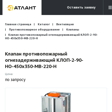
Оставить заявку
Электронная почта
Главная страница
Каталог
Вентиляция
Бесплатный звонок
info@atlantcompany.ru
8 (495) 532-45-07
Противопожарное оборудование
Клапаны
Клапан противопожарный огнезадерживающий КЛОП-2-90-
НО-450х350-МВ-220-Н
Акции
Бренды
Клапан противопожарный
огнезадерживающий КЛОП-2-90-
Каталоги
НО-450х350-МВ-220-Н
Бланки запросов
Цена:
по запросу