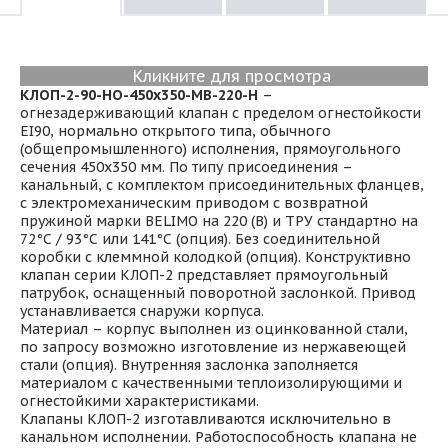
Кликните для просмотра
КЛОП-2-90-НО-450х350-МВ-220-Н
–
огнезадерживающий клапан с пределом огнестойкости
EI90, нормально открытого типа, обычного
(общепромышленного) исполнения, прямоугольного
сечения 450х350 мм. По типу присоединения –
канальный, с комплектом присоединительных фланцев,
с электромеханическим приводом с возвратной
пружиной марки BELIMO на 220 (В) и ТРУ стандартно на
72°С / 93°С или 141°С (опция). Без соединительной
коробки с клеммной колодкой (опция). Конструктивно
клапан серии КЛОП-2 представляет прямоугольный
патрубок, оснащенный поворотной заслонкой. Привод
устанавливается снаружи корпуса.
Материал – корпус выполнен из оцинкованной стали,
по запросу возможно изготовление из нержавеющей
стали (опция). Внутренняя заслонка заполняется
материалом с качественными теплоизолирующими и
огнестойкими характеристиками.
Клапаны КЛОП-2 изготавливаются исключительно в
канальном исполнении. Работоспособность клапана не