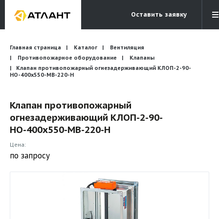
Оставить заявку
Электронная почта
Главная страница
Каталог
Вентиляция
Бесплатный звонок
info@atlantcompany.ru
8 (495) 532-45-07
Противопожарное оборудование
Клапаны
Клапан противопожарный огнезадерживающий КЛОП-2-90-
НО-400х550-МВ-220-Н
Акции
Бренды
Клапан противопожарный
огнезадерживающий КЛОП-2-90-
Каталоги
НО-400х550-МВ-220-Н
Бланки запросов
Цена:
по запросу