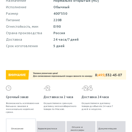
Назначение
Нормально открытый (НО)
Исполнение
Обычный
Размер
400*550
Питание
220В
Огнестойкость, мин
EI90
Страна производства
Россия
Доставка
24 часа/7 дней
Срок изготовления
5 дней
Срочный заказ
Доставка за 2 часа
Доставка 24 часа
Возможность изготовления
Осуществляем срочную
Осуществляем доставку
больших заказов в
доставку мелкогабаритного
товара до объекта 24 часа 7
минимально короткие
товара по Москве.
дней в неделю.
сроки.
Опции и
Описание
Характеристики
Документация
аксессуары