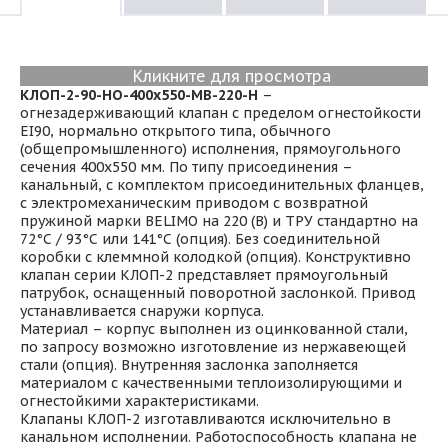
Кликните для просмотра
КЛОП-2-90-НО-400х550-МВ-220-Н
–
огнезадерживающий клапан с пределом огнестойкости
EI90, нормально открытого типа, обычного
(общепромышленного) исполнения, прямоугольного
сечения 400х550 мм. По типу присоединения –
канальный, с комплектом присоединительных фланцев,
с электромеханическим приводом с возвратной
пружиной марки BELIMO на 220 (В) и ТРУ стандартно на
72°С / 93°С или 141°С (опция). Без соединительной
коробки с клеммной колодкой (опция). Конструктивно
клапан серии КЛОП-2 представляет прямоугольный
патрубок, оснащенный поворотной заслонкой. Привод
устанавливается снаружи корпуса.
Материал – корпус выполнен из оцинкованной стали,
по запросу возможно изготовление из нержавеющей
стали (опция). Внутренняя заслонка заполняется
материалом с качественными теплоизолирующими и
огнестойкими характеристиками.
Клапаны КЛОП-2 изготавливаются исключительно в
канальном исполнении. Работоспособность клапана не