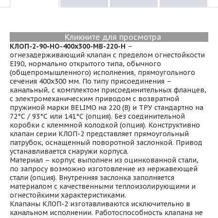
Кликните для просмотра
КЛОП-2-90-НО-400х300-МВ-220-Н
–
огнезадерживающий клапан с пределом огнестойкости
EI90, нормально открытого типа, обычного
(общепромышленного) исполнения, прямоугольного
сечения 400х300 мм. По типу присоединения –
канальный, с комплектом присоединительных фланцев,
с электромеханическим приводом с возвратной
пружиной марки BELIMO на 220 (В) и ТРУ стандартно на
72°С / 93°С или 141°С (опция). Без соединительной
коробки с клеммной колодкой (опция). Конструктивно
клапан серии КЛОП-2 представляет прямоугольный
патрубок, оснащенный поворотной заслонкой. Привод
устанавливается снаружи корпуса.
Материал – корпус выполнен из оцинкованной стали,
по запросу возможно изготовление из нержавеющей
стали (опция). Внутренняя заслонка заполняется
материалом с качественными теплоизолирующими и
огнестойкими характеристиками.
Клапаны КЛОП-2 изготавливаются исключительно в
канальном исполнении. Работоспособность клапана не