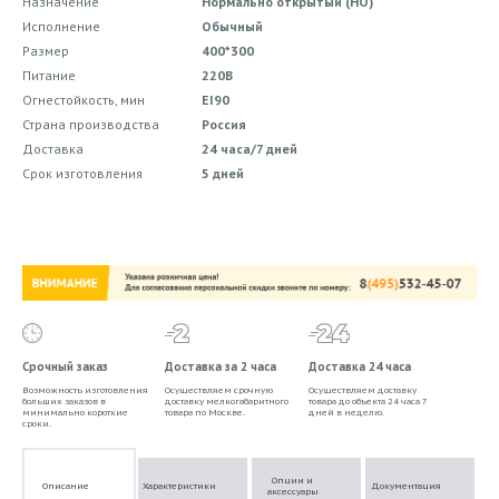
Назначение
Нормально открытый (НО)
Исполнение
Обычный
Размер
400*300
Питание
220В
Огнестойкость, мин
EI90
Страна производства
Россия
Доставка
24 часа/7 дней
Срок изготовления
5 дней
Срочный заказ
Доставка за 2 часа
Доставка 24 часа
Возможность изготовления
Осуществляем срочную
Осуществляем доставку
больших заказов в
доставку мелкогабаритного
товара до объекта 24 часа 7
минимально короткие
товара по Москве.
дней в неделю.
сроки.
Опции и
Описание
Характеристики
Документация
аксессуары