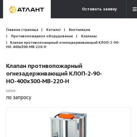
Оставить заявку
Электронная почта
Главная страница
Каталог
Вентиляция
Бесплатный звонок
info@atlantcompany.ru
8 (495) 532-45-07
Противопожарное оборудование
Клапаны
Клапан противопожарный огнезадерживающий КЛОП-2-90-
НО-400х300-МВ-220-Н
Акции
Бренды
Клапан противопожарный
огнезадерживающий КЛОП-2-90-
Каталоги
НО-400х300-МВ-220-Н
Бланки запросов
Цена:
по запросу