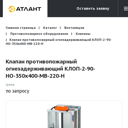
Оставить заявку
Электронная почта
Главная страница
Каталог
Вентиляция
Бесплатный звонок
info@atlantcompany.ru
8 (495) 532-45-07
Противопожарное оборудование
Клапаны
Клапан противопожарный огнезадерживающий КЛОП-2-90-
НО-350х400-МВ-220-Н
Акции
Бренды
Клапан противопожарный
огнезадерживающий КЛОП-2-90-
Каталоги
НО-350х400-МВ-220-Н
Бланки запросов
Цена:
по запросу