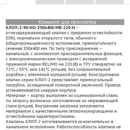
Кликните для просмотра
КЛОП-2-90-НО-350х400-МВ-220-Н
–
огнезадерживающий клапан с пределом огнестойкости
EI90, нормально открытого типа, обычного
(общепромышленного) исполнения, прямоугольного
сечения 350х400 мм. По типу присоединения –
канальный, с комплектом присоединительных фланцев,
с электромеханическим приводом с возвратной
пружиной марки BELIMO на 220 (В) и ТРУ стандартно на
72°С / 93°С или 141°С (опция). Без соединительной
коробки с клеммной колодкой (опция). Конструктивно
клапан серии КЛОП-2 представляет прямоугольный
патрубок, оснащенный поворотной заслонкой. Привод
устанавливается снаружи корпуса.
Материал – корпус выполнен из оцинкованной стали,
по запросу возможно изготовление из нержавеющей
стали (опция). Внутренняя заслонка заполняется
материалом с качественными теплоизолирующими и
огнестойкими характеристиками.
Клапаны КЛОП-2 изготавливаются исключительно в
канальном исполнении. Работоспособность клапана не