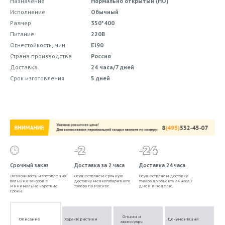
Назначение
Нормально открытый (НО)
Исполнение
Обычный
Размер
350*400
Питание
220В
Огнестойкость, мин
EI90
Страна производства
Россия
Доставка
24 часа/7 дней
Срок изготовления
5 дней
Срочный заказ
Доставка за 2 часа
Доставка 24 часа
Возможность изготовления
Осуществляем срочную
Осуществляем доставку
больших заказов в
доставку мелкогабаритного
товара до объекта 24 часа 7
минимально короткие
товара по Москве.
дней в неделю.
сроки.
Опции и
Описание
Характеристики
Документация
аксессуары