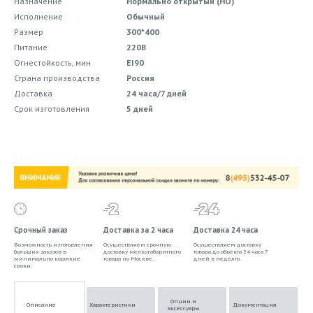
Назначение
Нормально открытый (НО)
Исполнение
Обычный
Размер
300*400
Питание
220В
Огнестойкость, мин
EI90
Страна производства
Россия
Доставка
24 часа/7 дней
Срок изготовления
5 дней
Срочный заказ
Доставка за 2 часа
Доставка 24 часа
Возможность изготовления
Осуществляем срочную
Осуществляем доставку
больших заказов в
доставку мелкогабаритного
товара до объекта 24 часа 7
минимально короткие
товара по Москве.
дней в неделю.
сроки.
Опции и
Описание
Характеристики
Документация
аксессуары