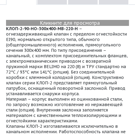
Кликните для просмотра
КЛОП-2-90-НО-300х400-МВ-220-Н
–
огнезадерживающий клапан с пределом огнестойкости
EI90, нормально открытого типа, обычного
(общепромышленного) исполнения, прямоугольного
сечения 300х400 мм. По типу присоединения –
канальный, с комплектом присоединительных фланцев,
с электромеханическим приводом с возвратной
пружиной марки BELIMO на 220 (В) и ТРУ стандартно на
72°С / 93°С или 141°С (опция). Без соединительной
коробки с клеммной колодкой (опция). Конструктивно
клапан серии КЛОП-2 представляет прямоугольный
патрубок, оснащенный поворотной заслонкой. Привод
устанавливается снаружи корпуса.
Материал – корпус выполнен из оцинкованной стали,
по запросу возможно изготовление из нержавеющей
стали (опция). Внутренняя заслонка заполняется
материалом с качественными теплоизолирующими и
огнестойкими характеристиками.
Клапаны КЛОП-2 изготавливаются исключительно в
канальном исполнении. Работоспособность клапана не