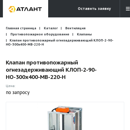
Оставить заявку
Электронная почта
Главная страница
Каталог
Вентиляция
Бесплатный звонок
info@atlantcompany.ru
8 (495) 532-45-07
Противопожарное оборудование
Клапаны
Клапан противопожарный огнезадерживающий КЛОП-2-90-
НО-300х400-МВ-220-Н
Акции
Бренды
Клапан противопожарный
огнезадерживающий КЛОП-2-90-
Каталоги
НО-300х400-МВ-220-Н
Бланки запросов
Цена:
по запросу