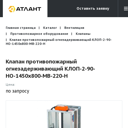
Оставить заявку
Электронная почта
Главная страница
Каталог
Вентиляция
Бесплатный звонок
info@atlantcompany.ru
8 (495) 532-45-07
Противопожарное оборудование
Клапаны
Клапан противопожарный огнезадерживающий КЛОП-2-90-
НО-1450х800-МВ-220-Н
Акции
Бренды
Клапан противопожарный
огнезадерживающий КЛОП-2-90-
Каталоги
НО-1450х800-МВ-220-Н
Бланки запросов
Цена:
по запросу