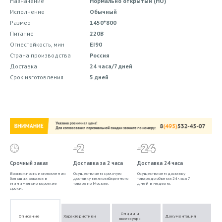
Назначение
Нормально открытый (НО)
Исполнение
Обычный
Размер
1450*800
Питание
220В
Огнестойкость, мин
EI90
Страна производства
Россия
Доставка
24 часа/7 дней
Срок изготовления
5 дней
Срочный заказ
Доставка за 2 часа
Доставка 24 часа
Возможность изготовления
Осуществляем срочную
Осуществляем доставку
больших заказов в
доставку мелкогабаритного
товара до объекта 24 часа 7
минимально короткие
товара по Москве.
дней в неделю.
сроки.
Опции и
Описание
Характеристики
Документация
аксессуары