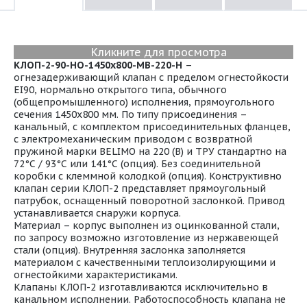
Кликните для просмотра
КЛОП-2-90-НО-1450х800-МВ-220-Н
–
огнезадерживающий клапан с пределом огнестойкости
EI90, нормально открытого типа, обычного
(общепромышленного) исполнения, прямоугольного
сечения 1450х800 мм. По типу присоединения –
канальный, с комплектом присоединительных фланцев,
с электромеханическим приводом с возвратной
пружиной марки BELIMO на 220 (В) и ТРУ стандартно на
72°С / 93°С или 141°С (опция). Без соединительной
коробки с клеммной колодкой (опция). Конструктивно
клапан серии КЛОП-2 представляет прямоугольный
патрубок, оснащенный поворотной заслонкой. Привод
устанавливается снаружи корпуса.
Материал – корпус выполнен из оцинкованной стали,
по запросу возможно изготовление из нержавеющей
стали (опция). Внутренняя заслонка заполняется
материалом с качественными теплоизолирующими и
огнестойкими характеристиками.
Клапаны КЛОП-2 изготавливаются исключительно в
канальном исполнении. Работоспособность клапана не