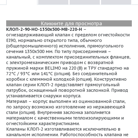
Кликните для просмотра
КЛОП-2-90-НО-1350х500-МВ-220-Н
–
огнезадерживающий клапан с пределом огнестойкости
EI90, нормально открытого типа, обычного
(общепромышленного) исполнения, прямоугольного
сечения 1350х500 мм. По типу присоединения –
канальный, с комплектом присоединительных фланцев,
с электромеханическим приводом с возвратной
пружиной марки BELIMO на 220 (В) и ТРУ стандартно на
72°С / 93°С или 141°С (опция). Без соединительной
коробки с клеммной колодкой (опция). Конструктивно
клапан серии КЛОП-2 представляет прямоугольный
патрубок, оснащенный поворотной заслонкой. Привод
устанавливается снаружи корпуса.
Материал – корпус выполнен из оцинкованной стали,
по запросу возможно изготовление из нержавеющей
стали (опция). Внутренняя заслонка заполняется
материалом с качественными теплоизолирующими и
огнестойкими характеристиками.
Клапаны КЛОП-2 изготавливаются исключительно в
канальном исполнении. Работоспособность клапана не