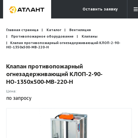
Оставить заявку
Электронная почта
Главная страница
Каталог
Вентиляция
Бесплатный звонок
info@atlantcompany.ru
8 (495) 532-45-07
Противопожарное оборудование
Клапаны
Клапан противопожарный огнезадерживающий КЛОП-2-90-
НО-1350х500-МВ-220-Н
Акции
Бренды
Клапан противопожарный
огнезадерживающий КЛОП-2-90-
Каталоги
НО-1350х500-МВ-220-Н
Бланки запросов
Цена:
по запросу