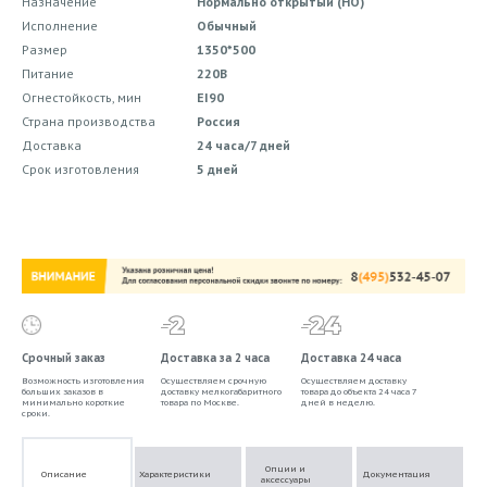
Назначение
Нормально открытый (НО)
Исполнение
Обычный
Размер
1350*500
Питание
220В
Огнестойкость, мин
EI90
Страна производства
Россия
Доставка
24 часа/7 дней
Срок изготовления
5 дней
Срочный заказ
Доставка за 2 часа
Доставка 24 часа
Возможность изготовления
Осуществляем срочную
Осуществляем доставку
больших заказов в
доставку мелкогабаритного
товара до объекта 24 часа 7
минимально короткие
товара по Москве.
дней в неделю.
сроки.
Опции и
Описание
Характеристики
Документация
аксессуары