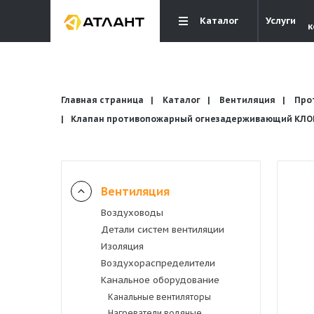
Каталог
Услуги
к
Главная страница
Каталог
Вентиляция
Про
Клапан противопожарный огнезадерживающий КЛОП-
Вентиляция
Вентиляция
Воздуховоды
Кондиционирование
Детали систем вентиляции
Изоляция
Отопление и водоснабжение
Воздухораспределители
Канальное оборудование
Канальные вентиляторы
Электрика
Нагреватели водяные