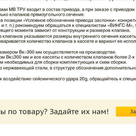
ВИНГС-М КЛОП-2.pdf
ы по товару? Задайте их нам!
За
риводов КЛОП-2.pdf