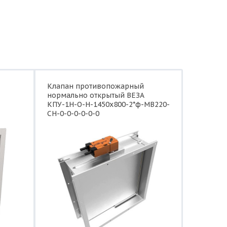
Клапан противопожарный
нормально открытый ВЕЗА
КПУ-1Н-О-Н-1450x800-2*ф-МВ220-
СН-0-0-0-0-0-0