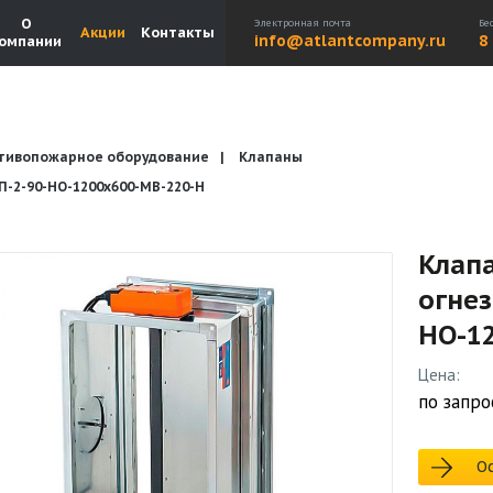
О
Электронная почта
Бе
Акции
Контакты
info@atlantcompany.ru
8
омпании
тивопожарное оборудование
Клапаны
Акции
Бренды
Каталоги
Бланки запросов
2-90-НО-1200х600-МВ-220-Н
Клап
огне
НО-1
Цена:
по запро
Ос