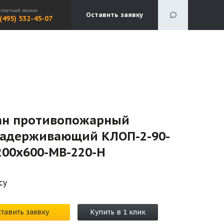
сплатный звонок
Оставить заявку
 (495) 532-45-07
ан противопожарный
задерживающий КЛОП-2-90-
200х600-МВ-220-Н
су
тавить заявку
Купить в 1 клик