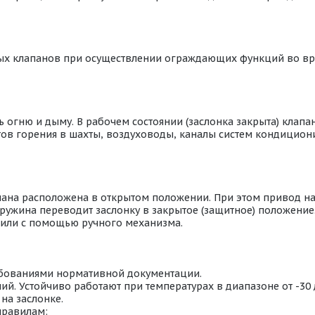
ых клапанов при осуществлении ограждающих функций во в
огню и дыму. В рабочем состоянии (заслонка закрыта) клапан
ентов горения в шахты, воздуховоды, каналы систем кондици
пана расположена в открытом положении. При этом привод н
ружина переводит заслонку в закрытое (защитное) положение
или с помощью ручного механизма.
ебованиями нормативной документации.
й. Устойчиво работают при температурах в диапазоне от -30
на заслонке.
правилам: