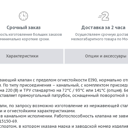
Срочный заказ
Доставка за 2 часа
ость изготовления больших заказов
Осуществляем срочную достав
 минимально короткие сроки.
мелкогабаритного товара по Мо
Характеристики
Опции и аксессуары
ающий клапан с пределом огнестойкости EI90, нормально о
м. По типу присоединения – канальный, с комплектом присое
220 (В) и ТРУ стандартно на 72°С / 93°С или 141°С (опция).
дставляет прямоугольный патрубок, оснащенный поворотной з
ли, по запросу возможно изготовление из нержавеющей стали 
 и огнестойкими характеристиками.
 канальном исполнении. Работоспособность клапана не завис
15150-69.
портом, в котором указана марка и заводской номер изделия