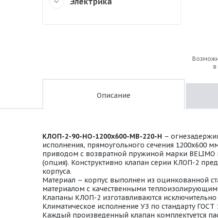
Электрика
Возможн
в
Описание
КЛОП-2-90-НО-1200х600-МВ-220-Н
– огнезадержив
исполнения, прямоугольного сечения 1200х600 м
приводом с возвратной пружиной марки BELIMO на 
(опция). Конструктивно клапан серии КЛОП-2 пре
корпуса.
Материал – корпус выполнен из оцинкованной ста
материалом с качественными теплоизолирующими
Клапаны КЛОП-2 изготавливаются исключительно в
Климатическое исполнение УЗ по стандарту ГОСТ 
Каждый произведенный клапан комплектуется пас