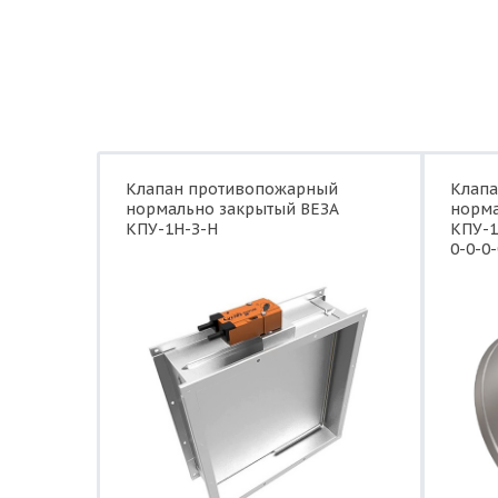
Клапан противопожарный
Клап
нормально закрытый ВЕЗА
норма
КПУ-1Н-З-Н
КПУ-1
0-0-0-