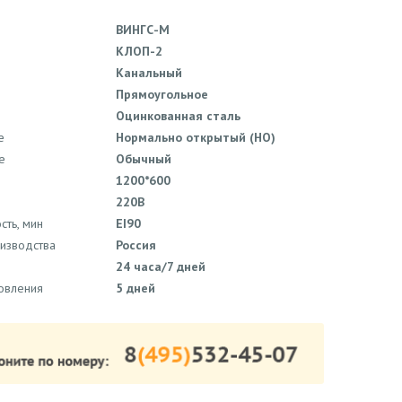
ВИНГС-М
КЛОП-2
Канальный
Прямоугольное
Оцинкованная сталь
е
Нормально открытый (НО)
е
Обычный
1200*600
220В
сть, мин
EI90
оизводства
Россия
24 часа/7 дней
товления
5 дней